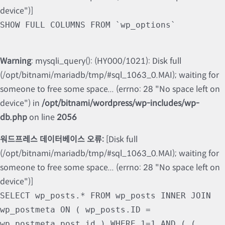
device")]
SHOW FULL COLUMNS FROM `wp_options`
Warning
: mysqli_query(): (HY000/1021): Disk full
(/opt/bitnami/mariadb/tmp/#sql_1063_0.MAI); waiting for
someone to free some space... (errno: 28 "No space left on
device") in
/opt/bitnami/wordpress/wp-includes/wp-
db.php
on line
2056
워드프레스 데이터베이스 오류:
[Disk full
(/opt/bitnami/mariadb/tmp/#sql_1063_0.MAI); waiting for
someone to free some space... (errno: 28 "No space left on
device")]
SELECT wp_posts.* FROM wp_posts INNER JOIN
wp_postmeta ON ( wp_posts.ID =
wp_postmeta.post_id ) WHERE 1=1 AND ( (