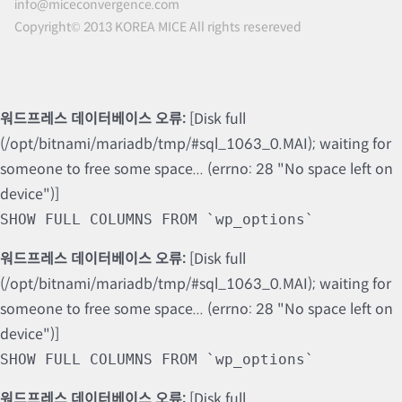
info@miceconvergence.com
Copyright© 2013 KOREA MICE All rights resereved
워드프레스 데이터베이스 오류:
[Disk full
(/opt/bitnami/mariadb/tmp/#sql_1063_0.MAI); waiting for
someone to free some space... (errno: 28 "No space left on
device")]
SHOW FULL COLUMNS FROM `wp_options`
워드프레스 데이터베이스 오류:
[Disk full
(/opt/bitnami/mariadb/tmp/#sql_1063_0.MAI); waiting for
someone to free some space... (errno: 28 "No space left on
device")]
SHOW FULL COLUMNS FROM `wp_options`
워드프레스 데이터베이스 오류:
[Disk full