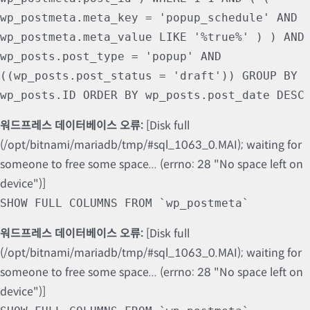
wp_postmeta.meta_key = 'popup_schedule' AND
wp_postmeta.meta_value LIKE '%true%' ) ) AND
wp_posts.post_type = 'popup' AND
((wp_posts.post_status = 'draft')) GROUP BY
wp_posts.ID ORDER BY wp_posts.post_date DESC
워드프레스 데이터베이스 오류:
[Disk full
(/opt/bitnami/mariadb/tmp/#sql_1063_0.MAI); waiting for
someone to free some space... (errno: 28 "No space left on
device")]
SHOW FULL COLUMNS FROM `wp_postmeta`
워드프레스 데이터베이스 오류:
[Disk full
(/opt/bitnami/mariadb/tmp/#sql_1063_0.MAI); waiting for
someone to free some space... (errno: 28 "No space left on
device")]