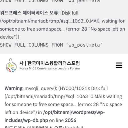
SHOW FULL COLUMNS FROM `wp_postmeta`
워드프레스 데이터베이스 오류:
[Disk full
(/opt/bitnami/mariadb/tmp/#sql_1063_0.MAI); waiting for
someone to free some space... (errno: 28 "No space left on
device")]
SHOW FULL COLUMNS FROM `wp_postmeta`
Skip
to
Tog
content
Nav
포럼소개
Warning
: mysqli_query(): (HY000/1021): Disk full
(/opt/bitnami/mariadb/tmp/#sql_1063_0.MAI); waiting
포럼소식
for someone to free some space... (errno: 28 "No space
left on device") in
/opt/bitnami/wordpress/wp-
칼럼 및 기고
includes/wp-db.php
on line
2056