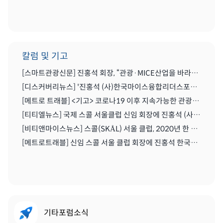
칼럼 및 기고
[스마트관광신문] 진홍석 회장, “관광·MICE산업을 바라보는 가치의 전환을 위해 노력이 필요한 시기” | 2021.04.29
[디스커버리뉴스] '진홍석 (사)한국마이스융합리더스포럼 회장',"코로나를 또다른 기회로" | 2020.07.06
[메트로 트래블] <기고> 코로나19 이후 지속가능한 관광마이스산업과 'MICE 5.0' | 2020.06.28
[티티엘뉴스] 국제 스콜 서울클럽 신임 회장에 진홍석 (사)한국마이스융합리더스포럼 회장 | 2019.12.13
[비티앤마이스뉴스] 스콜(SKÅL) 서울 클럽, 2020년 한 해 동안 이끌 새 임원진 구성하다 | 2019.12.13
[메트로트래블] 신임 스콜 서울 클럽 회장에 진홍석 한국마이스융합리더스포럼회장 선출 | 2019.12.22
기타포럼소식