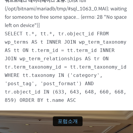
워드프레스 데이터베이스 오류:
[Disk full
(/opt/bitnami/mariadb/tmp/#sql_1063_0.MAI); waiting
자료실
for someone to free some space... (errno: 28 "No space
left on device")]
회원광장
SELECT t.*, tt.*, tr.object_id FROM
wp_terms AS t INNER JOIN wp_term_taxonomy
마이페이지
AS tt ON t.term_id = tt.term_id INNER
JOIN wp_term_relationships AS tr ON
로그인
tr.term_taxonomy_id = tt.term_taxonomy_id
WHERE tt.taxonomy IN ('category',
회원 가입
'post_tag', 'post_format') AND
tr.object_id IN (633, 643, 648, 660, 668,
859) ORDER BY t.name ASC
포럼소개