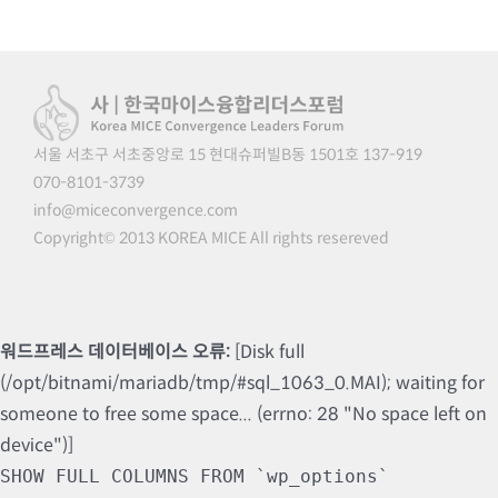
서울 서초구 서초중앙로 15 현대슈퍼빌B동 1501호 137-919
070-8101-3739
info@miceconvergence.com
Copyright© 2013 KOREA MICE All rights resereved
워드프레스 데이터베이스 오류:
[Disk full
(/opt/bitnami/mariadb/tmp/#sql_1063_0.MAI); waiting for
someone to free some space... (errno: 28 "No space left on
device")]
SHOW FULL COLUMNS FROM `wp_options`