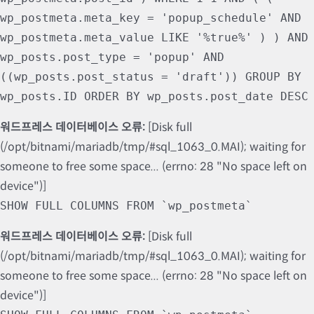
wp_postmeta.meta_key = 'popup_schedule' AND
wp_postmeta.meta_value LIKE '%true%' ) ) AND
wp_posts.post_type = 'popup' AND
((wp_posts.post_status = 'draft')) GROUP BY
wp_posts.ID ORDER BY wp_posts.post_date DESC
워드프레스 데이터베이스 오류:
[Disk full
(/opt/bitnami/mariadb/tmp/#sql_1063_0.MAI); waiting for
someone to free some space... (errno: 28 "No space left on
device")]
SHOW FULL COLUMNS FROM `wp_postmeta`
워드프레스 데이터베이스 오류:
[Disk full
(/opt/bitnami/mariadb/tmp/#sql_1063_0.MAI); waiting for
someone to free some space... (errno: 28 "No space left on
device")]