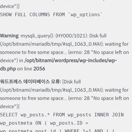
device")]
SHOW FULL COLUMNS FROM `wp_options`
Warning
: mysqli_query(): (HY000/1021): Disk full
(/opt/bitnami/mariadb/tmp/#sql_1063_0.MAI); waiting for
someone to free some space... (errno: 28 "No space left on
device") in
/opt/bitnami/wordpress/wp-includes/wp-
db.php
on line
2056
워드프레스 데이터베이스 오류:
[Disk full
(/opt/bitnami/mariadb/tmp/#sql_1063_0.MAI); waiting for
someone to free some space... (errno: 28 "No space left on
device")]
SELECT wp_posts.* FROM wp_posts INNER JOIN
wp_postmeta ON ( wp_posts.ID =
wp_postmeta.post_id ) WHERE 1=1 AND ( (