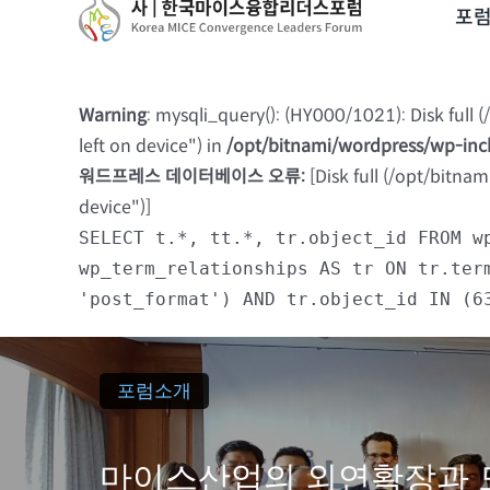
to
포
content
Warning
: mysqli_query(): (HY000/1021): Disk full
left on device") in
/opt/bitnami/wordpress/wp-in
워드프레스 데이터베이스 오류:
[Disk full (/opt/bitna
device")]
SELECT t.*, tt.*, tr.object_id FROM w
wp_term_relationships AS tr ON tr.ter
'post_format') AND tr.object_id IN (6
포럼소개
마이스산업의 외연확장과 