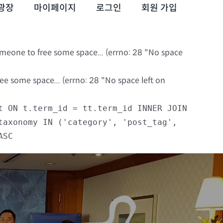
광장
마이페이지
로그인
회원 가입
omeone to free some space... (errno: 28 "No space
e some space... (errno: 28 "No space left on
t ON t.term_id = tt.term_id INNER JOIN
taxonomy IN ('category', 'post_tag',
ASC