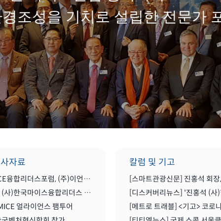
환경조성을 기치로 설립한 전문가 
행사자료
칼럼 및 기고
한국MICE융합리더스포럼, (주)이언컨설팅그룹과 MOU(업무협약) 체결식
2022년 (사)한국마이스융합리더스 포럼 송년 세미나 공유
MICE 얼라이언스 팸투어
 한국벤처혁신학회 참가