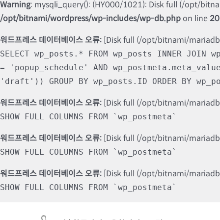
Warning
: mysqli_query(): (HY000/1021): Disk full (/opt/bit
/opt/bitnami/wordpress/wp-includes/wp-db.php
on line
20
워드프레스 데이터베이스 오류:
[Disk full (/opt/bitnami/mariad
SELECT wp_posts.* FROM wp_posts INNER JOIN w
= 'popup_schedule' AND wp_postmeta.meta_valu
'draft')) GROUP BY wp_posts.ID ORDER BY wp_p
워드프레스 데이터베이스 오류:
[Disk full (/opt/bitnami/mariad
SHOW FULL COLUMNS FROM `wp_postmeta`
워드프레스 데이터베이스 오류:
[Disk full (/opt/bitnami/mariad
SHOW FULL COLUMNS FROM `wp_postmeta`
워드프레스 데이터베이스 오류:
[Disk full (/opt/bitnami/mariad
SHOW FULL COLUMNS FROM `wp_postmeta`
Skip