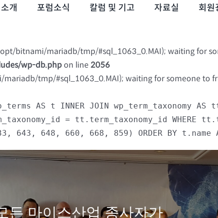
럼소개
포럼소식
칼럼 및 기고
자료실
회원
 (/opt/bitnami/mariadb/tmp/#sql_1063_0.MAI); waiting for s
cludes/wp-db.php
on line
2056
mi/mariadb/tmp/#sql_1063_0.MAI); waiting for someone to fre
p_terms AS t INNER JOIN wp_term_taxonomy AS t
m_taxonomy_id = tt.term_taxonomy_id WHERE tt.
33, 643, 648, 660, 668, 859) ORDER BY t.name 
모든 마이스산업 종사자가