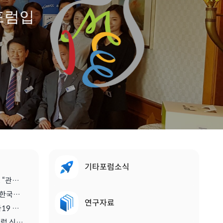
포럼입
기타포럼소식
[스마트관광신문] 진홍석 회장, “관광·MICE산업을 바라보는 가치의 전환을 위해 노력이 필요한 시기” | 2021.04.29
[디스커버리뉴스] '진홍석 (사)한국마이스융합리더스포럼 회장',"코로나를 또다른 기회로" | 2020.07.06
연구자료
[메트로 트래블] <기고> 코로나19 이후 지속가능한 관광마이스산업과 'MICE 5.0' | 2020.06.28
[티티엘뉴스] 국제 스콜 서울클럽 신임 회장에 진홍석 (사)한국마이스융합리더스포럼 회장 | 2019.12.13