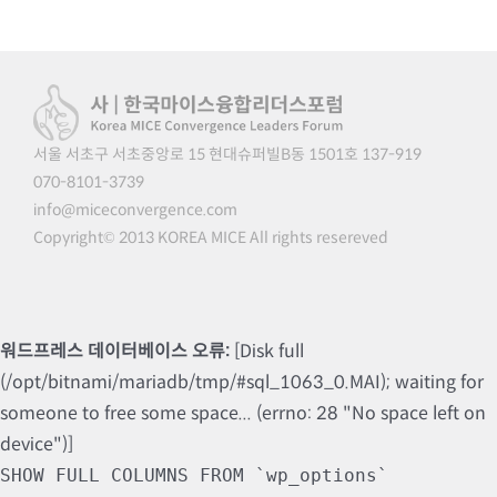
서울 서초구 서초중앙로 15 현대슈퍼빌B동 1501호 137-919
070-8101-3739
info@miceconvergence.com
Copyright© 2013 KOREA MICE All rights resereved
워드프레스 데이터베이스 오류:
[Disk full
(/opt/bitnami/mariadb/tmp/#sql_1063_0.MAI); waiting for
someone to free some space... (errno: 28 "No space left on
device")]
SHOW FULL COLUMNS FROM `wp_options`