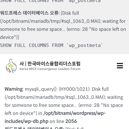
SHOW FULL COLUMNS FROM `wp_postmeta`
워드프레스 데이터베이스 오류:
[Disk full
(/opt/bitnami/mariadb/tmp/#sql_1063_0.MAI); waiting for
someone to free some space... (errno: 28 "No space left on
device")]
SHOW FULL COLUMNS FROM `wp_postmeta`
Skip
to
Tog
content
Nav
포럼소개
Warning
: mysqli_query(): (HY000/1021): Disk full
(/opt/bitnami/mariadb/tmp/#sql_1063_0.MAI); waiting
포럼소식
for someone to free some space... (errno: 28 "No space
left on device") in
/opt/bitnami/wordpress/wp-
칼럼 및 기고
includes/wp-db.php
on line
2056