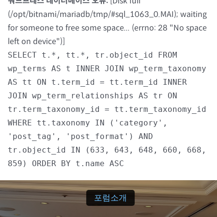
워드프레스 데이터베이스 오류:
[Disk full
(/opt/bitnami/mariadb/tmp/#sql_1063_0.MAI); waiting
자료실
for someone to free some space... (errno: 28 "No space
left on device")]
회원광장
SELECT t.*, tt.*, tr.object_id FROM
wp_terms AS t INNER JOIN wp_term_taxonomy
마이페이지
AS tt ON t.term_id = tt.term_id INNER
JOIN wp_term_relationships AS tr ON
로그인
tr.term_taxonomy_id = tt.term_taxonomy_id
WHERE tt.taxonomy IN ('category',
회원 가입
'post_tag', 'post_format') AND
tr.object_id IN (633, 643, 648, 660, 668,
859) ORDER BY t.name ASC
포럼소개