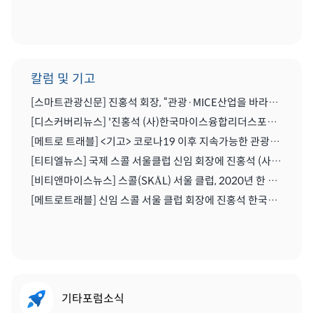
칼럼 및 기고
[스마트관광신문] 진홍석 회장, “관광·MICE산업을 바라보는 가치의 전환을 위해 노력이 필요한 시기” | 2021.04.29
[디스커버리뉴스] '진홍석 (사)한국마이스융합리더스포럼 회장',"코로나를 또다른 기회로" | 2020.07.06
[메트로 트래블] <기고> 코로나19 이후 지속가능한 관광마이스산업과 'MICE 5.0' | 2020.06.28
[티티엘뉴스] 국제 스콜 서울클럽 신임 회장에 진홍석 (사)한국마이스융합리더스포럼 회장 | 2019.12.13
[비티앤마이스뉴스] 스콜(SKÅL) 서울 클럽, 2020년 한 해 동안 이끌 새 임원진 구성하다 | 2019.12.13
[메트로트래블] 신임 스콜 서울 클럽 회장에 진홍석 한국마이스융합리더스포럼회장 선출 | 2019.12.22
기타포럼소식