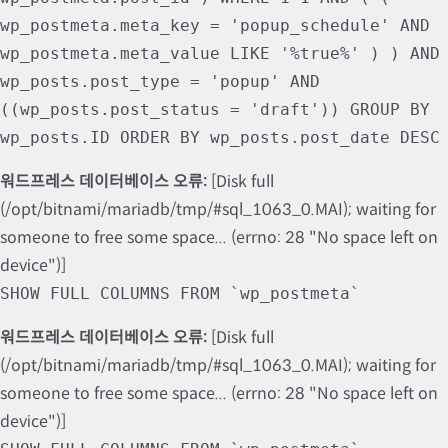
wp_postmeta.meta_key = 'popup_schedule' AND
wp_postmeta.meta_value LIKE '%true%' ) ) AND
wp_posts.post_type = 'popup' AND
((wp_posts.post_status = 'draft')) GROUP BY
wp_posts.ID ORDER BY wp_posts.post_date DESC
워드프레스 데이터베이스 오류:
[Disk full
(/opt/bitnami/mariadb/tmp/#sql_1063_0.MAI); waiting for
someone to free some space... (errno: 28 "No space left on
device")]
SHOW FULL COLUMNS FROM `wp_postmeta`
워드프레스 데이터베이스 오류:
[Disk full
(/opt/bitnami/mariadb/tmp/#sql_1063_0.MAI); waiting for
someone to free some space... (errno: 28 "No space left on
device")]