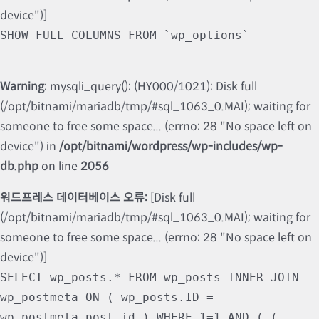
device")]
SHOW FULL COLUMNS FROM `wp_options`
Warning
: mysqli_query(): (HY000/1021): Disk full
(/opt/bitnami/mariadb/tmp/#sql_1063_0.MAI); waiting for
someone to free some space... (errno: 28 "No space left on
device") in
/opt/bitnami/wordpress/wp-includes/wp-
db.php
on line
2056
워드프레스 데이터베이스 오류:
[Disk full
(/opt/bitnami/mariadb/tmp/#sql_1063_0.MAI); waiting for
someone to free some space... (errno: 28 "No space left on
device")]
SELECT wp_posts.* FROM wp_posts INNER JOIN
wp_postmeta ON ( wp_posts.ID =
wp_postmeta.post_id ) WHERE 1=1 AND ( (