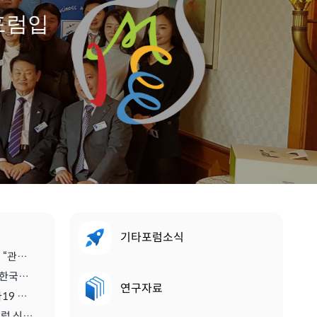
포럼입
기타포럼소식
[스마트관광신문] 진홍석 회장, “관광·MICE산업을 바라보는 가치의 전환을 위해 노력이 필요한 시기” | 2021.04.29
[디스커버리뉴스] '진홍석 (사)한국마이스융합리더스포럼 회장',"코로나를 또다른 기회로" | 2020.07.06
연구자료
[메트로 트래블] <기고> 코로나19 이후 지속가능한 관광마이스산업과 'MICE 5.0' | 2020.06.28
[티티엘뉴스] 국제 스콜 서울클럽 신임 회장에 진홍석 (사)한국마이스융합리더스포럼 회장 | 2019.12.13