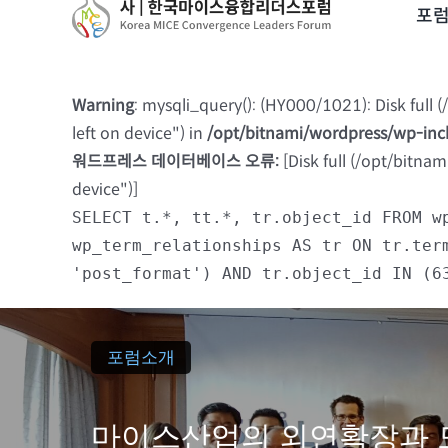
to
포
content
Warning
: mysqli_query(): (HY000/1021): Disk full
left on device") in
/opt/bitnami/wordpress/wp-in
워드프레스 데이터베이스 오류:
[Disk full (/opt/bitna
device")]
SELECT t.*, tt.*, tr.object_id FROM w
wp_term_relationships AS tr ON tr.ter
'post_format') AND tr.object_id IN (6
포럼소개
마이스산업의 외연확장과 