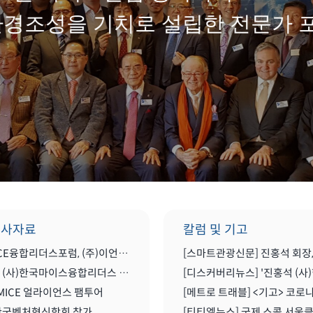
환경조성을 기치로 설립한 전문가 
행사자료
칼럼 및 기고
한국MICE융합리더스포럼, (주)이언컨설팅그룹과 MOU(업무협약) 체결식
2022년 (사)한국마이스융합리더스 포럼 송년 세미나 공유
MICE 얼라이언스 팸투어
 한국벤처혁신학회 참가