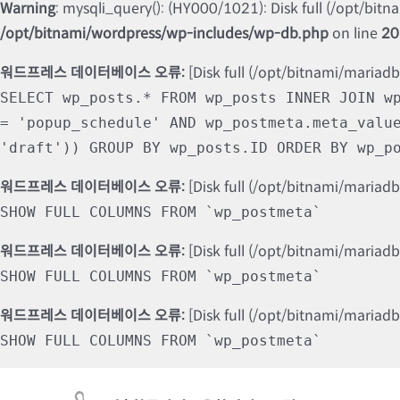
Warning
: mysqli_query(): (HY000/1021): Disk full (/opt/bit
/opt/bitnami/wordpress/wp-includes/wp-db.php
on line
20
워드프레스 데이터베이스 오류:
[Disk full (/opt/bitnami/mariad
SELECT wp_posts.* FROM wp_posts INNER JOIN w
= 'popup_schedule' AND wp_postmeta.meta_valu
'draft')) GROUP BY wp_posts.ID ORDER BY wp_p
워드프레스 데이터베이스 오류:
[Disk full (/opt/bitnami/mariad
SHOW FULL COLUMNS FROM `wp_postmeta`
워드프레스 데이터베이스 오류:
[Disk full (/opt/bitnami/mariad
SHOW FULL COLUMNS FROM `wp_postmeta`
워드프레스 데이터베이스 오류:
[Disk full (/opt/bitnami/mariad
SHOW FULL COLUMNS FROM `wp_postmeta`
Skip