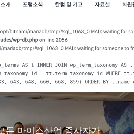
럼소개
포럼소식
칼럼 및 기고
자료실
회원
 (/opt/bitnami/mariadb/tmp/#sql_1063_0.MAI); waiting for s
cludes/wp-db.php
on line
2056
mi/mariadb/tmp/#sql_1063_0.MAI); waiting for someone to fre
p_terms AS t INNER JOIN wp_term_taxonomy AS t
m_taxonomy_id = tt.term_taxonomy_id WHERE tt.
33, 643, 648, 660, 668, 859) ORDER BY t.name 
모든 마이스산업 종사자가