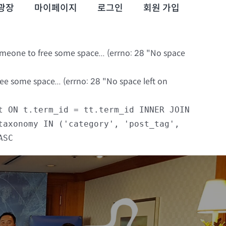
광장
마이페이지
로그인
회원 가입
omeone to free some space... (errno: 28 "No space
e some space... (errno: 28 "No space left on
t ON t.term_id = tt.term_id INNER JOIN
taxonomy IN ('category', 'post_tag',
ASC