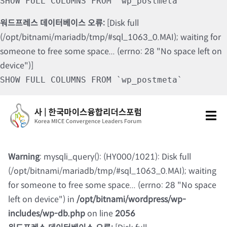
SHOW FULL COLUMNS FROM `wp_postmeta`
워드프레스 데이터베이스 오류:
[Disk full
(/opt/bitnami/mariadb/tmp/#sql_1063_0.MAI); waiting for
someone to free some space... (errno: 28 "No space left on
device")]
SHOW FULL COLUMNS FROM `wp_postmeta`
Skip
to
Tog
content
Nav
포럼소개
Warning
: mysqli_query(): (HY000/1021): Disk full
(/opt/bitnami/mariadb/tmp/#sql_1063_0.MAI); waiting
포럼소식
for someone to free some space... (errno: 28 "No space
left on device") in
/opt/bitnami/wordpress/wp-
칼럼 및 기고
includes/wp-db.php
on line
2056