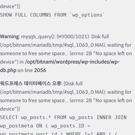
device")]
SHOW FULL COLUMNS FROM `wp_options`
Warning
: mysqli_query(): (HY000/1021): Disk full
(/opt/bitnami/mariadb/tmp/#sql_1063_0.MAI); waiting for
someone to free some space... (errno: 28 "No space left on
device") in
/opt/bitnami/wordpress/wp-includes/wp-
db.php
on line
2056
워드프레스 데이터베이스 오류:
[Disk full
(/opt/bitnami/mariadb/tmp/#sql_1063_0.MAI); waiting for
someone to free some space... (errno: 28 "No space left on
device")]
SELECT wp_posts.* FROM wp_posts INNER JOIN
wp_postmeta ON ( wp_posts.ID =
wp_postmeta.post_id ) WHERE 1=1 AND ( (