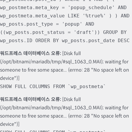
wp_postmeta.meta_key = 'popup_schedule' AND
wp_postmeta.meta_value LIKE '%true%' ) ) AND
wp_posts.post_type = 'popup' AND
((wp_posts.post_status = 'draft')) GROUP BY
wp_posts.ID ORDER BY wp_posts.post_date DESC
워드프레스 데이터베이스 오류:
[Disk full
(/opt/bitnami/mariadb/tmp/#sql_1063_0.MAI); waiting for
someone to free some space... (errno: 28 "No space left on
device")]
SHOW FULL COLUMNS FROM `wp_postmeta`
워드프레스 데이터베이스 오류:
[Disk full
(/opt/bitnami/mariadb/tmp/#sql_1063_0.MAI); waiting for
someone to free some space... (errno: 28 "No space left on
device")]