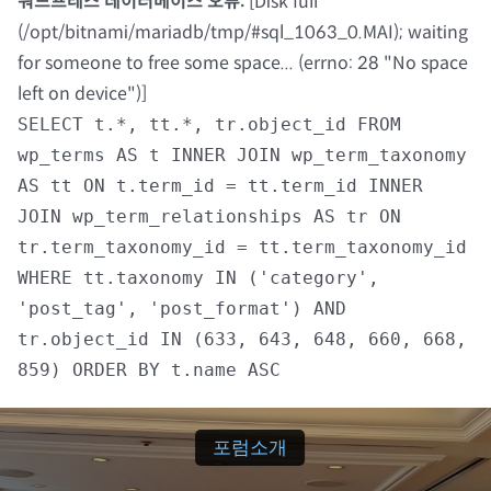
워드프레스 데이터베이스 오류:
[Disk full
(/opt/bitnami/mariadb/tmp/#sql_1063_0.MAI); waiting
자료실
for someone to free some space... (errno: 28 "No space
left on device")]
회원광장
SELECT t.*, tt.*, tr.object_id FROM
wp_terms AS t INNER JOIN wp_term_taxonomy
마이페이지
AS tt ON t.term_id = tt.term_id INNER
JOIN wp_term_relationships AS tr ON
로그인
tr.term_taxonomy_id = tt.term_taxonomy_id
WHERE tt.taxonomy IN ('category',
회원 가입
'post_tag', 'post_format') AND
tr.object_id IN (633, 643, 648, 660, 668,
859) ORDER BY t.name ASC
포럼소개