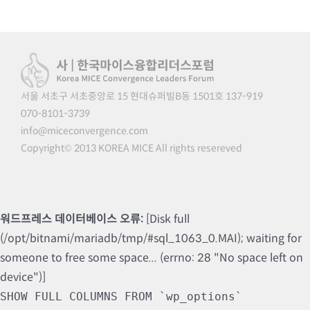
서울 서초구 서초중앙로 15 현대슈퍼빌B동 1501호 137-919
070-8101-3739
info@miceconvergence.com
Copyright© 2013 KOREA MICE All rights resereved
워드프레스 데이터베이스 오류:
[Disk full
(/opt/bitnami/mariadb/tmp/#sql_1063_0.MAI); waiting for
someone to free some space... (errno: 28 "No space left on
device")]
SHOW FULL COLUMNS FROM `wp_options`