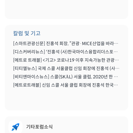
칼럼 및 기고
[스마트관광신문] 진홍석 회장, “관광·MICE산업을 바라보는 가치의 전환을 위해 노력이 필요한 시기” | 2021.04.29
[디스커버리뉴스] '진홍석 (사)한국마이스융합리더스포럼 회장',"코로나를 또다른 기회로" | 2020.07.06
[메트로 트래블] <기고> 코로나19 이후 지속가능한 관광마이스산업과 'MICE 5.0' | 2020.06.28
[티티엘뉴스] 국제 스콜 서울클럽 신임 회장에 진홍석 (사)한국마이스융합리더스포럼 회장 | 2019.12.13
[비티앤마이스뉴스] 스콜(SKÅL) 서울 클럽, 2020년 한 해 동안 이끌 새 임원진 구성하다 | 2019.12.13
[메트로트래블] 신임 스콜 서울 클럽 회장에 진홍석 한국마이스융합리더스포럼회장 선출 | 2019.12.22
기타포럼소식