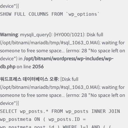
device")]
SHOW FULL COLUMNS FROM `wp_options`
Warning
: mysqli_query(): (HY000/1021): Disk full
(/opt/bitnami/mariadb/tmp/#sql_1063_0.MAI); waiting for
someone to free some space... (errno: 28 "No space left on
device") in
/opt/bitnami/wordpress/wp-includes/wp-
db.php
on line
2056
워드프레스 데이터베이스 오류:
[Disk full
(/opt/bitnami/mariadb/tmp/#sql_1063_0.MAI); waiting for
someone to free some space... (errno: 28 "No space left on
device")]
SELECT wp_posts.* FROM wp_posts INNER JOIN
wp_postmeta ON ( wp_posts.ID =
wp_postmeta.post_id ) WHERE 1=1 AND ( (