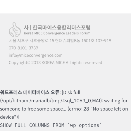
서울 서초구 서초중앙로 15 현대슈퍼빌B동 1501호 137-919
070-8101-3739
info@miceconvergence.com
Copyright© 2013 KOREA MICE All rights resereved
워드프레스 데이터베이스 오류:
[Disk full
(/opt/bitnami/mariadb/tmp/#sql_1063_0.MAI); waiting for
someone to free some space... (errno: 28 "No space left on
device")]
SHOW FULL COLUMNS FROM `wp_options`