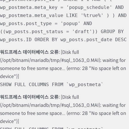
wp_postmeta.meta_key = 'popup_schedule' AND
wp_postmeta.meta_value LIKE '%true%' ) ) AND
wp_posts.post_type = 'popup' AND
((wp_posts.post_status = 'draft')) GROUP BY
wp_posts.ID ORDER BY wp_posts.post_date DESC
워드프레스 데이터베이스 오류:
[Disk full
(/opt/bitnami/mariadb/tmp/#sql_1063_0.MAI); waiting for
someone to free some space... (errno: 28 "No space left on
device")]
SHOW FULL COLUMNS FROM `wp_postmeta`
워드프레스 데이터베이스 오류:
[Disk full
(/opt/bitnami/mariadb/tmp/#sql_1063_0.MAI); waiting for
someone to free some space... (errno: 28 "No space left on
device")]