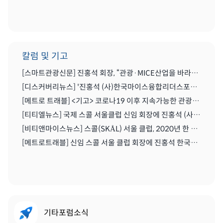
칼럼 및 기고
[스마트관광신문] 진홍석 회장, “관광·MICE산업을 바라보는 가치의 전환을 위해 노력이 필요한 시기” | 2021.04.29
[디스커버리뉴스] '진홍석 (사)한국마이스융합리더스포럼 회장',"코로나를 또다른 기회로" | 2020.07.06
[메트로 트래블] <기고> 코로나19 이후 지속가능한 관광마이스산업과 'MICE 5.0' | 2020.06.28
[티티엘뉴스] 국제 스콜 서울클럽 신임 회장에 진홍석 (사)한국마이스융합리더스포럼 회장 | 2019.12.13
[비티앤마이스뉴스] 스콜(SKÅL) 서울 클럽, 2020년 한 해 동안 이끌 새 임원진 구성하다 | 2019.12.13
[메트로트래블] 신임 스콜 서울 클럽 회장에 진홍석 한국마이스융합리더스포럼회장 선출 | 2019.12.22
기타포럼소식