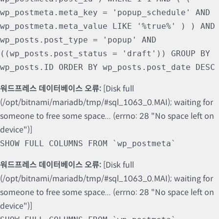
wp_postmeta.meta_key = 'popup_schedule' AND
wp_postmeta.meta_value LIKE '%true%' ) ) AND
wp_posts.post_type = 'popup' AND
((wp_posts.post_status = 'draft')) GROUP BY
wp_posts.ID ORDER BY wp_posts.post_date DESC
워드프레스 데이터베이스 오류:
[Disk full
(/opt/bitnami/mariadb/tmp/#sql_1063_0.MAI); waiting for
someone to free some space... (errno: 28 "No space left on
device")]
SHOW FULL COLUMNS FROM `wp_postmeta`
워드프레스 데이터베이스 오류:
[Disk full
(/opt/bitnami/mariadb/tmp/#sql_1063_0.MAI); waiting for
someone to free some space... (errno: 28 "No space left on
device")]