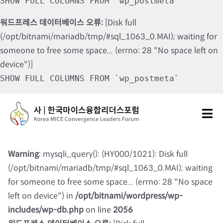
SHOW FULL COLUMNS FROM `wp_postmeta`
워드프레스 데이터베이스 오류:
[Disk full
(/opt/bitnami/mariadb/tmp/#sql_1063_0.MAI); waiting for
someone to free some space... (errno: 28 "No space left on
device")]
SHOW FULL COLUMNS FROM `wp_postmeta`
Skip
to
Tog
content
Nav
포럼소개
Warning
: mysqli_query(): (HY000/1021): Disk full
(/opt/bitnami/mariadb/tmp/#sql_1063_0.MAI); waiting
포럼소식
for someone to free some space... (errno: 28 "No space
left on device") in
/opt/bitnami/wordpress/wp-
칼럼 및 기고
includes/wp-db.php
on line
2056