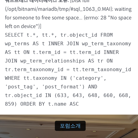
워드프레스 데이터베이스 오류:
[Disk full
(/opt/bitnami/mariadb/tmp/#sql_1063_0.MAI); waiting
자료실
for someone to free some space... (errno: 28 "No space
left on device")]
회원광장
SELECT t.*, tt.*, tr.object_id FROM
wp_terms AS t INNER JOIN wp_term_taxonomy
마이페이지
AS tt ON t.term_id = tt.term_id INNER
JOIN wp_term_relationships AS tr ON
로그인
tr.term_taxonomy_id = tt.term_taxonomy_id
WHERE tt.taxonomy IN ('category',
회원 가입
'post_tag', 'post_format') AND
tr.object_id IN (633, 643, 648, 660, 668,
859) ORDER BY t.name ASC
포럼소개