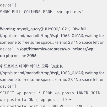
device")]
SHOW FULL COLUMNS FROM `wp_options`
Warning
: mysqli_query(): (HY000/1021): Disk full
(/opt/bitnami/mariadb/tmp/#sql_1063_0.MAI); waiting for
someone to free some space... (errno: 28 "No space left on
device") in
/opt/bitnami/wordpress/wp-includes/wp-
db.php
on line
2056
워드프레스 데이터베이스 오류:
[Disk full
(/opt/bitnami/mariadb/tmp/#sql_1063_0.MAI); waiting for
someone to free some space... (errno: 28 "No space left on
device")]
SELECT wp_posts.* FROM wp_posts INNER JOIN
wp_postmeta ON ( wp_posts.ID =
wp_postmeta.post_id ) WHERE 1=1 AND ( (