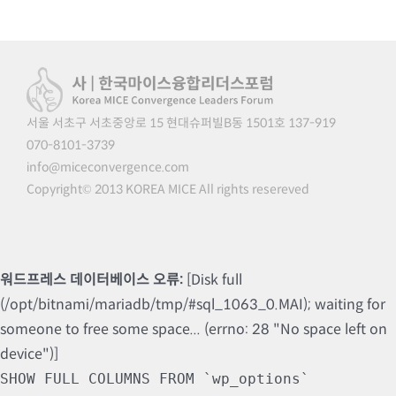
서울 서초구 서초중앙로 15 현대슈퍼빌B동 1501호 137-919
070-8101-3739
info@miceconvergence.com
Copyright© 2013 KOREA MICE All rights resereved
워드프레스 데이터베이스 오류:
[Disk full
(/opt/bitnami/mariadb/tmp/#sql_1063_0.MAI); waiting for
someone to free some space... (errno: 28 "No space left on
device")]
SHOW FULL COLUMNS FROM `wp_options`