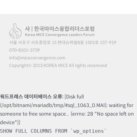
서울 서초구 서초중앙로 15 현대슈퍼빌B동 1501호 137-919
070-8101-3739
info@miceconvergence.com
Copyright© 2013 KOREA MICE All rights resereved
워드프레스 데이터베이스 오류:
[Disk full
(/opt/bitnami/mariadb/tmp/#sql_1063_0.MAI); waiting for
someone to free some space... (errno: 28 "No space left on
device")]
SHOW FULL COLUMNS FROM `wp_options`