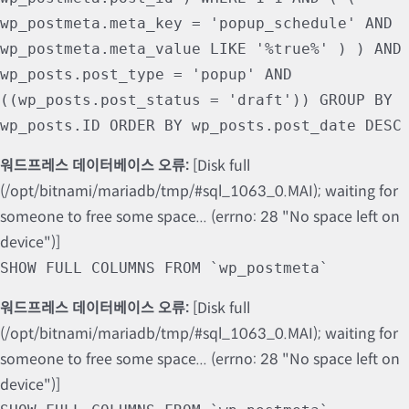
wp_postmeta.meta_key = 'popup_schedule' AND
wp_postmeta.meta_value LIKE '%true%' ) ) AND
wp_posts.post_type = 'popup' AND
((wp_posts.post_status = 'draft')) GROUP BY
wp_posts.ID ORDER BY wp_posts.post_date DESC
워드프레스 데이터베이스 오류:
[Disk full
(/opt/bitnami/mariadb/tmp/#sql_1063_0.MAI); waiting for
someone to free some space... (errno: 28 "No space left on
device")]
SHOW FULL COLUMNS FROM `wp_postmeta`
워드프레스 데이터베이스 오류:
[Disk full
(/opt/bitnami/mariadb/tmp/#sql_1063_0.MAI); waiting for
someone to free some space... (errno: 28 "No space left on
device")]