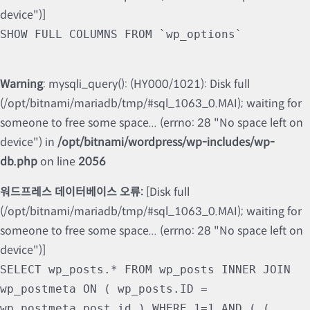
device")]
SHOW FULL COLUMNS FROM `wp_options`
Warning
: mysqli_query(): (HY000/1021): Disk full
(/opt/bitnami/mariadb/tmp/#sql_1063_0.MAI); waiting for
someone to free some space... (errno: 28 "No space left on
device") in
/opt/bitnami/wordpress/wp-includes/wp-
db.php
on line
2056
워드프레스 데이터베이스 오류:
[Disk full
(/opt/bitnami/mariadb/tmp/#sql_1063_0.MAI); waiting for
someone to free some space... (errno: 28 "No space left on
device")]
SELECT wp_posts.* FROM wp_posts INNER JOIN
wp_postmeta ON ( wp_posts.ID =
wp_postmeta.post_id ) WHERE 1=1 AND ( (