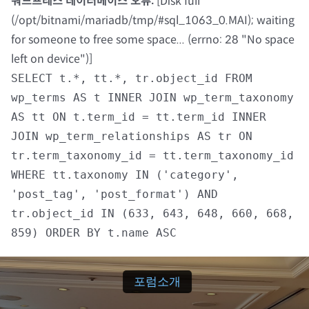
워드프레스 데이터베이스 오류:
[Disk full
(/opt/bitnami/mariadb/tmp/#sql_1063_0.MAI); waiting
자료실
for someone to free some space... (errno: 28 "No space
left on device")]
회원광장
SELECT t.*, tt.*, tr.object_id FROM
wp_terms AS t INNER JOIN wp_term_taxonomy
마이페이지
AS tt ON t.term_id = tt.term_id INNER
JOIN wp_term_relationships AS tr ON
로그인
tr.term_taxonomy_id = tt.term_taxonomy_id
WHERE tt.taxonomy IN ('category',
회원 가입
'post_tag', 'post_format') AND
tr.object_id IN (633, 643, 648, 660, 668,
859) ORDER BY t.name ASC
포럼소개