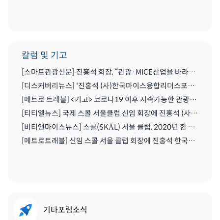
칼럼 및 기고
[스마트관광신문] 진홍석 회장, “관광·MICE산업을 바라보는 가치의 전환을 위해 노력이 필요한 시기” | 2021.04.29
[디스커버리뉴스] '진홍석 (사)한국마이스융합리더스포럼 회장',"코로나를 또다른 기회로" | 2020.07.06
[메트로 트래블] <기고> 코로나19 이후 지속가능한 관광마이스산업과 'MICE 5.0' | 2020.06.28
[티티엘뉴스] 국제 스콜 서울클럽 신임 회장에 진홍석 (사)한국마이스융합리더스포럼 회장 | 2019.12.13
[비티앤마이스뉴스] 스콜(SKÅL) 서울 클럽, 2020년 한 해 동안 이끌 새 임원진 구성하다 | 2019.12.13
[메트로트래블] 신임 스콜 서울 클럽 회장에 진홍석 한국마이스융합리더스포럼회장 선출 | 2019.12.22
기타포럼소식