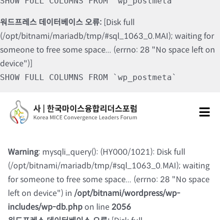
SHOW FULL COLUMNS FROM `wp_postmeta`
워드프레스 데이터베이스 오류:
[Disk full
(/opt/bitnami/mariadb/tmp/#sql_1063_0.MAI); waiting for
someone to free some space... (errno: 28 "No space left on
device")]
SHOW FULL COLUMNS FROM `wp_postmeta`
Skip
to
Tog
content
Nav
포럼소개
Warning
: mysqli_query(): (HY000/1021): Disk full
(/opt/bitnami/mariadb/tmp/#sql_1063_0.MAI); waiting
포럼소식
for someone to free some space... (errno: 28 "No space
left on device") in
/opt/bitnami/wordpress/wp-
칼럼 및 기고
includes/wp-db.php
on line
2056