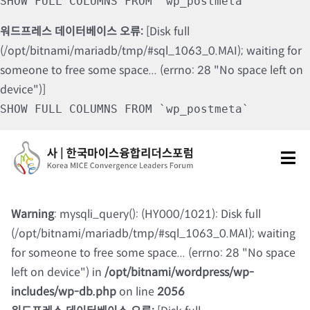
SHOW FULL COLUMNS FROM `wp_postmeta`
워드프레스 데이터베이스 오류:
[Disk full
(/opt/bitnami/mariadb/tmp/#sql_1063_0.MAI); waiting for
someone to free some space... (errno: 28 "No space left on
device")]
SHOW FULL COLUMNS FROM `wp_postmeta`
Skip
to
Tog
content
Nav
포럼소개
Warning
: mysqli_query(): (HY000/1021): Disk full
(/opt/bitnami/mariadb/tmp/#sql_1063_0.MAI); waiting
포럼소식
for someone to free some space... (errno: 28 "No space
left on device") in
/opt/bitnami/wordpress/wp-
칼럼 및 기고
includes/wp-db.php
on line
2056