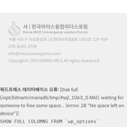
서울 서초구 서초중앙로 15 현대슈퍼빌B동 1501호 137-919
070-8101-3739
info@miceconvergence.com
Copyright© 2013 KOREA MICE All rights resereved
워드프레스 데이터베이스 오류:
[Disk full
(/opt/bitnami/mariadb/tmp/#sql_1063_0.MAI); waiting for
someone to free some space... (errno: 28 "No space left on
device")]
SHOW FULL COLUMNS FROM `wp_options`