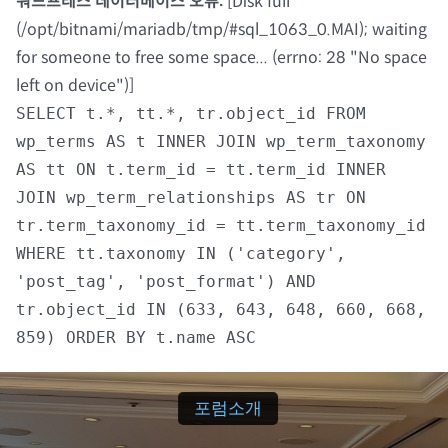
워드프레스 데이터베이스 오류:
[Disk full
(/opt/bitnami/mariadb/tmp/#sql_1063_0.MAI); waiting
자료실
for someone to free some space... (errno: 28 "No space
left on device")]
회원광장
SELECT t.*, tt.*, tr.object_id FROM
wp_terms AS t INNER JOIN wp_term_taxonomy
마이페이지
AS tt ON t.term_id = tt.term_id INNER
JOIN wp_term_relationships AS tr ON
로그인
tr.term_taxonomy_id = tt.term_taxonomy_id
WHERE tt.taxonomy IN ('category',
회원 가입
'post_tag', 'post_format') AND
tr.object_id IN (633, 643, 648, 660, 668,
859) ORDER BY t.name ASC
포럼소개