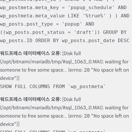
wp_postmeta.meta_key = 'popup_schedule' AND
wp_postmeta.meta_value LIKE '%true%' ) ) AND
wp_posts.post_type = 'popup' AND
((wp_posts.post_status = 'draft')) GROUP BY
wp_posts.ID ORDER BY wp_posts.post_date DESC
워드프레스 데이터베이스 오류:
[Disk full
(/opt/bitnami/mariadb/tmp/#sql_1063_0.MAI); waiting for
someone to free some space... (errno: 28 "No space left on
device")]
SHOW FULL COLUMNS FROM `wp_postmeta`
워드프레스 데이터베이스 오류:
[Disk full
(/opt/bitnami/mariadb/tmp/#sql_1063_0.MAI); waiting for
someone to free some space... (errno: 28 "No space left on
device")]