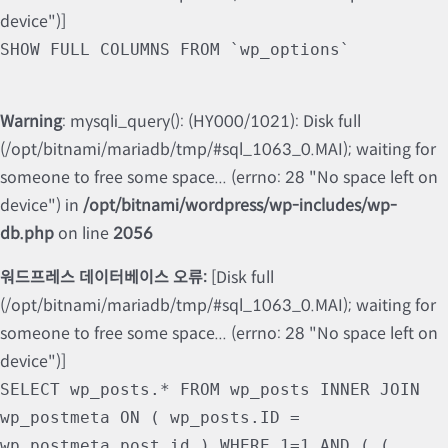
device")]
SHOW FULL COLUMNS FROM `wp_options`
Warning
: mysqli_query(): (HY000/1021): Disk full
(/opt/bitnami/mariadb/tmp/#sql_1063_0.MAI); waiting for
someone to free some space... (errno: 28 "No space left on
device") in
/opt/bitnami/wordpress/wp-includes/wp-
db.php
on line
2056
워드프레스 데이터베이스 오류:
[Disk full
(/opt/bitnami/mariadb/tmp/#sql_1063_0.MAI); waiting for
someone to free some space... (errno: 28 "No space left on
device")]
SELECT wp_posts.* FROM wp_posts INNER JOIN
wp_postmeta ON ( wp_posts.ID =
wp_postmeta.post_id ) WHERE 1=1 AND ( (