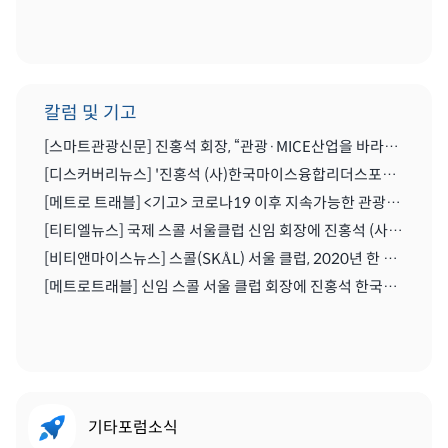
칼럼 및 기고
[스마트관광신문] 진홍석 회장, “관광·MICE산업을 바라보는 가치의 전환을 위해 노력이 필요한 시기” | 2021.04.29
[디스커버리뉴스] '진홍석 (사)한국마이스융합리더스포럼 회장',"코로나를 또다른 기회로" | 2020.07.06
[메트로 트래블] <기고> 코로나19 이후 지속가능한 관광마이스산업과 'MICE 5.0' | 2020.06.28
[티티엘뉴스] 국제 스콜 서울클럽 신임 회장에 진홍석 (사)한국마이스융합리더스포럼 회장 | 2019.12.13
[비티앤마이스뉴스] 스콜(SKÅL) 서울 클럽, 2020년 한 해 동안 이끌 새 임원진 구성하다 | 2019.12.13
[메트로트래블] 신임 스콜 서울 클럽 회장에 진홍석 한국마이스융합리더스포럼회장 선출 | 2019.12.22
기타포럼소식