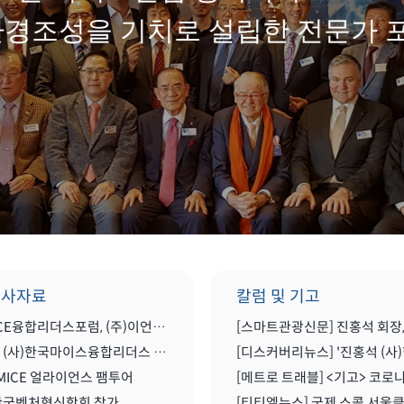
환경조성을 기치로 설립한 전문가 
행사자료
칼럼 및 기고
한국MICE융합리더스포럼, (주)이언컨설팅그룹과 MOU(업무협약) 체결식
2022년 (사)한국마이스융합리더스 포럼 송년 세미나 공유
MICE 얼라이언스 팸투어
 한국벤처혁신학회 참가