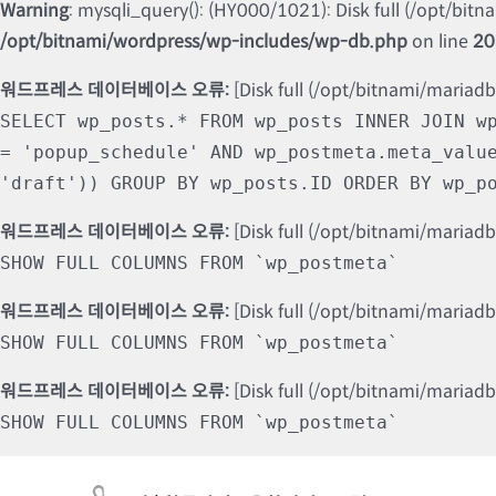
Warning
: mysqli_query(): (HY000/1021): Disk full (/opt/bit
/opt/bitnami/wordpress/wp-includes/wp-db.php
on line
20
워드프레스 데이터베이스 오류:
[Disk full (/opt/bitnami/mariad
SELECT wp_posts.* FROM wp_posts INNER JOIN w
= 'popup_schedule' AND wp_postmeta.meta_valu
'draft')) GROUP BY wp_posts.ID ORDER BY wp_p
워드프레스 데이터베이스 오류:
[Disk full (/opt/bitnami/mariad
SHOW FULL COLUMNS FROM `wp_postmeta`
워드프레스 데이터베이스 오류:
[Disk full (/opt/bitnami/mariad
SHOW FULL COLUMNS FROM `wp_postmeta`
워드프레스 데이터베이스 오류:
[Disk full (/opt/bitnami/mariad
SHOW FULL COLUMNS FROM `wp_postmeta`
Skip