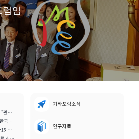
포럼입
기타포럼소식
[스마트관광신문] 진홍석 회장, “관광·MICE산업을 바라보는 가치의 전환을 위해 노력이 필요한 시기” | 2021.04.29
[디스커버리뉴스] '진홍석 (사)한국마이스융합리더스포럼 회장',"코로나를 또다른 기회로" | 2020.07.06
연구자료
[메트로 트래블] <기고> 코로나19 이후 지속가능한 관광마이스산업과 'MICE 5.0' | 2020.06.28
[티티엘뉴스] 국제 스콜 서울클럽 신임 회장에 진홍석 (사)한국마이스융합리더스포럼 회장 | 2019.12.13