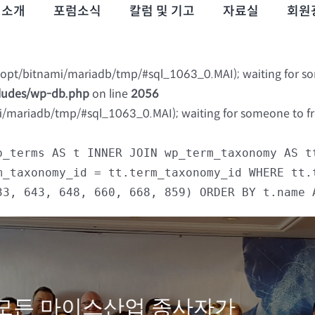
럼소개
포럼소식
칼럼 및 기고
자료실
회원
 (/opt/bitnami/mariadb/tmp/#sql_1063_0.MAI); waiting for s
cludes/wp-db.php
on line
2056
mi/mariadb/tmp/#sql_1063_0.MAI); waiting for someone to fre
p_terms AS t INNER JOIN wp_term_taxonomy AS t
m_taxonomy_id = tt.term_taxonomy_id WHERE tt.
33, 643, 648, 660, 668, 859) ORDER BY t.name 
모든 마이스산업 종사자가