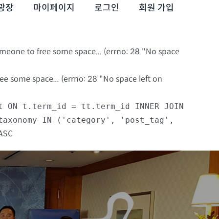
광장
마이페이지
로그인
회원 가입
omeone to free some space... (errno: 28 "No space
e some space... (errno: 28 "No space left on
t ON t.term_id = tt.term_id INNER JOIN
taxonomy IN ('category', 'post_tag',
ASC