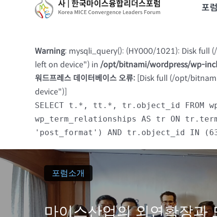
to
포
content
Warning
: mysqli_query(): (HY000/1021): Disk full
left on device") in
/opt/bitnami/wordpress/wp-in
워드프레스 데이터베이스 오류:
[Disk full (/opt/bitna
device")]
SELECT t.*, tt.*, tr.object_id FROM w
wp_term_relationships AS tr ON tr.ter
'post_format') AND tr.object_id IN (6
포럼소개
마이스산업의 외연확장과 