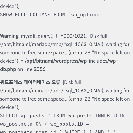
device")]
SHOW FULL COLUMNS FROM `wp_options`
Warning
: mysqli_query(): (HY000/1021): Disk full
(/opt/bitnami/mariadb/tmp/#sql_1063_0.MAI); waiting for
someone to free some space... (errno: 28 "No space left on
device") in
/opt/bitnami/wordpress/wp-includes/wp-
db.php
on line
2056
워드프레스 데이터베이스 오류:
[Disk full
(/opt/bitnami/mariadb/tmp/#sql_1063_0.MAI); waiting for
someone to free some space... (errno: 28 "No space left on
device")]
SELECT wp_posts.* FROM wp_posts INNER JOIN
wp_postmeta ON ( wp_posts.ID =
wp_postmeta.post_id ) WHERE 1=1 AND ( (