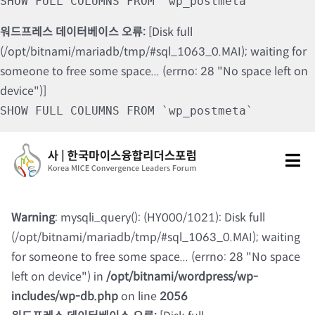
SHOW FULL COLUMNS FROM `wp_postmeta`
워드프레스 데이터베이스 오류:
[Disk full
(/opt/bitnami/mariadb/tmp/#sql_1063_0.MAI); waiting for
someone to free some space... (errno: 28 "No space left on
device")]
SHOW FULL COLUMNS FROM `wp_postmeta`
Skip
to
Tog
content
Nav
포럼소개
Warning
: mysqli_query(): (HY000/1021): Disk full
(/opt/bitnami/mariadb/tmp/#sql_1063_0.MAI); waiting
포럼소식
for someone to free some space... (errno: 28 "No space
left on device") in
/opt/bitnami/wordpress/wp-
칼럼 및 기고
includes/wp-db.php
on line
2056