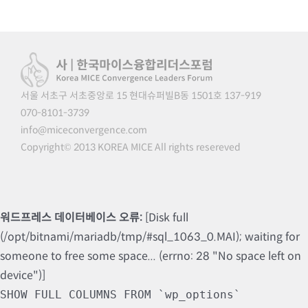
서울 서초구 서초중앙로 15 현대슈퍼빌B동 1501호 137-919
070-8101-3739
info@miceconvergence.com
Copyright© 2013 KOREA MICE All rights resereved
워드프레스 데이터베이스 오류:
[Disk full
(/opt/bitnami/mariadb/tmp/#sql_1063_0.MAI); waiting for
someone to free some space... (errno: 28 "No space left on
device")]
SHOW FULL COLUMNS FROM `wp_options`