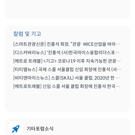
칼럼 및 기고
[스마트관광신문] 진홍석 회장, “관광·MICE산업을 바라보는 가치의 전환을 위해 노력이 필요한 시기” | 2021.04.29
[디스커버리뉴스] '진홍석 (사)한국마이스융합리더스포럼 회장',"코로나를 또다른 기회로" | 2020.07.06
[메트로 트래블] <기고> 코로나19 이후 지속가능한 관광마이스산업과 'MICE 5.0' | 2020.06.28
[티티엘뉴스] 국제 스콜 서울클럽 신임 회장에 진홍석 (사)한국마이스융합리더스포럼 회장 | 2019.12.13
[비티앤마이스뉴스] 스콜(SKÅL) 서울 클럽, 2020년 한 해 동안 이끌 새 임원진 구성하다 | 2019.12.13
[메트로트래블] 신임 스콜 서울 클럽 회장에 진홍석 한국마이스융합리더스포럼회장 선출 | 2019.12.22
기타포럼소식