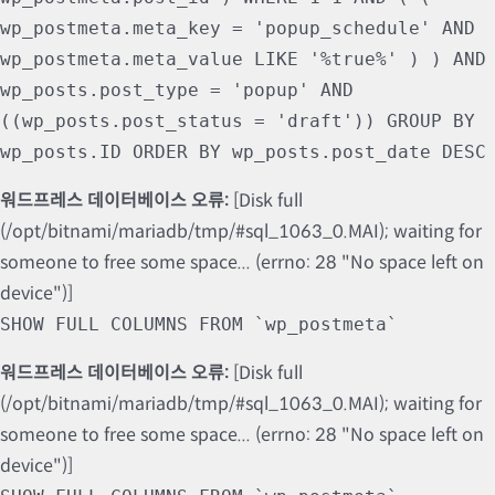
wp_postmeta.meta_key = 'popup_schedule' AND
wp_postmeta.meta_value LIKE '%true%' ) ) AND
wp_posts.post_type = 'popup' AND
((wp_posts.post_status = 'draft')) GROUP BY
wp_posts.ID ORDER BY wp_posts.post_date DESC
워드프레스 데이터베이스 오류:
[Disk full
(/opt/bitnami/mariadb/tmp/#sql_1063_0.MAI); waiting for
someone to free some space... (errno: 28 "No space left on
device")]
SHOW FULL COLUMNS FROM `wp_postmeta`
워드프레스 데이터베이스 오류:
[Disk full
(/opt/bitnami/mariadb/tmp/#sql_1063_0.MAI); waiting for
someone to free some space... (errno: 28 "No space left on
device")]