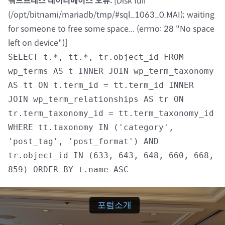
워드프레스 데이터베이스 오류:
[Disk full
(/opt/bitnami/mariadb/tmp/#sql_1063_0.MAI); waiting
자료실
for someone to free some space... (errno: 28 "No space
left on device")]
회원광장
SELECT t.*, tt.*, tr.object_id FROM
wp_terms AS t INNER JOIN wp_term_taxonomy
마이페이지
AS tt ON t.term_id = tt.term_id INNER
JOIN wp_term_relationships AS tr ON
로그인
tr.term_taxonomy_id = tt.term_taxonomy_id
WHERE tt.taxonomy IN ('category',
회원 가입
'post_tag', 'post_format') AND
tr.object_id IN (633, 643, 648, 660, 668,
859) ORDER BY t.name ASC
포럼소개