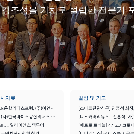
환경조성을 기치로 설립한 전문가 
행사자료
칼럼 및 기고
한국MICE융합리더스포럼, (주)이언컨설팅그룹과 MOU(업무협약) 체결식
2022년 (사)한국마이스융합리더스 포럼 송년 세미나 공유
MICE 얼라이언스 팸투어
 한국벤처혁신학회 참가