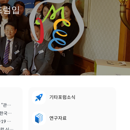
포럼입
기타포럼소식
[스마트관광신문] 진홍석 회장, “관광·MICE산업을 바라보는 가치의 전환을 위해 노력이 필요한 시기” | 2021.04.29
[디스커버리뉴스] '진홍석 (사)한국마이스융합리더스포럼 회장',"코로나를 또다른 기회로" | 2020.07.06
연구자료
[메트로 트래블] <기고> 코로나19 이후 지속가능한 관광마이스산업과 'MICE 5.0' | 2020.06.28
[티티엘뉴스] 국제 스콜 서울클럽 신임 회장에 진홍석 (사)한국마이스융합리더스포럼 회장 | 2019.12.13