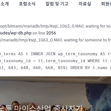
럼소개
포럼소식
칼럼 및 기고
자료실
회원
 (/opt/bitnami/mariadb/tmp/#sql_1063_0.MAI); waiting for s
cludes/wp-db.php
on line
2056
mi/mariadb/tmp/#sql_1063_0.MAI); waiting for someone to fre
p_terms AS t INNER JOIN wp_term_taxonomy AS t
m_taxonomy_id = tt.term_taxonomy_id WHERE tt.
33, 643, 648, 660, 668, 859) ORDER BY t.name 
모든 마이스산업 종사자가