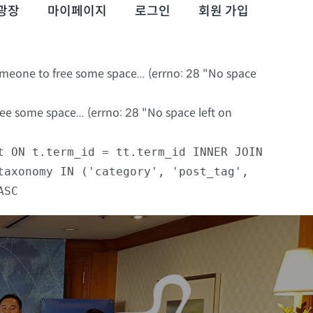
광장
마이페이지
로그인
회원 가입
omeone to free some space... (errno: 28 "No space
e some space... (errno: 28 "No space left on
t ON t.term_id = tt.term_id INNER JOIN
taxonomy IN ('category', 'post_tag',
ASC