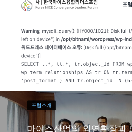
to
포
content
Warning
: mysqli_query(): (HY000/1021): Disk full
left on device") in
/opt/bitnami/wordpress/wp-in
워드프레스 데이터베이스 오류:
[Disk full (/opt/bitna
device")]
SELECT t.*, tt.*, tr.object_id FROM w
wp_term_relationships AS tr ON tr.ter
'post_format') AND tr.object_id IN (6
포럼소개
마이스산업의 외연확장과 