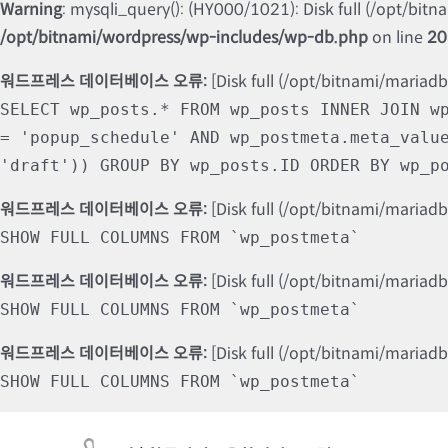
Warning
: mysqli_query(): (HY000/1021): Disk full (/opt/bit
/opt/bitnami/wordpress/wp-includes/wp-db.php
on line
20
워드프레스 데이터베이스 오류:
[Disk full (/opt/bitnami/mariad
SELECT wp_posts.* FROM wp_posts INNER JOIN w
= 'popup_schedule' AND wp_postmeta.meta_valu
'draft')) GROUP BY wp_posts.ID ORDER BY wp_p
워드프레스 데이터베이스 오류:
[Disk full (/opt/bitnami/mariad
SHOW FULL COLUMNS FROM `wp_postmeta`
워드프레스 데이터베이스 오류:
[Disk full (/opt/bitnami/mariad
SHOW FULL COLUMNS FROM `wp_postmeta`
워드프레스 데이터베이스 오류:
[Disk full (/opt/bitnami/mariad
SHOW FULL COLUMNS FROM `wp_postmeta`
Skip