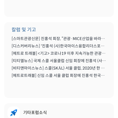
칼럼 및 기고
[스마트관광신문] 진홍석 회장, “관광·MICE산업을 바라보는 가치의 전환을 위해 노력이 필요한 시기” | 2021.04.29
[디스커버리뉴스] '진홍석 (사)한국마이스융합리더스포럼 회장',"코로나를 또다른 기회로" | 2020.07.06
[메트로 트래블] <기고> 코로나19 이후 지속가능한 관광마이스산업과 'MICE 5.0' | 2020.06.28
[티티엘뉴스] 국제 스콜 서울클럽 신임 회장에 진홍석 (사)한국마이스융합리더스포럼 회장 | 2019.12.13
[비티앤마이스뉴스] 스콜(SKÅL) 서울 클럽, 2020년 한 해 동안 이끌 새 임원진 구성하다 | 2019.12.13
[메트로트래블] 신임 스콜 서울 클럽 회장에 진홍석 한국마이스융합리더스포럼회장 선출 | 2019.12.22
기타포럼소식