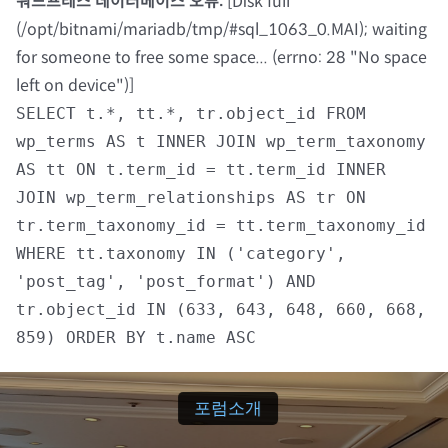
워드프레스 데이터베이스 오류:
[Disk full
(/opt/bitnami/mariadb/tmp/#sql_1063_0.MAI); waiting
자료실
for someone to free some space... (errno: 28 "No space
left on device")]
회원광장
SELECT t.*, tt.*, tr.object_id FROM
wp_terms AS t INNER JOIN wp_term_taxonomy
마이페이지
AS tt ON t.term_id = tt.term_id INNER
JOIN wp_term_relationships AS tr ON
로그인
tr.term_taxonomy_id = tt.term_taxonomy_id
WHERE tt.taxonomy IN ('category',
회원 가입
'post_tag', 'post_format') AND
tr.object_id IN (633, 643, 648, 660, 668,
859) ORDER BY t.name ASC
포럼소개