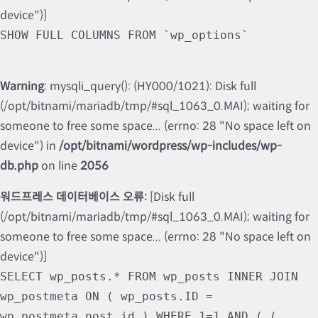
device")]
SHOW FULL COLUMNS FROM `wp_options`
Warning
: mysqli_query(): (HY000/1021): Disk full
(/opt/bitnami/mariadb/tmp/#sql_1063_0.MAI); waiting for
someone to free some space... (errno: 28 "No space left on
device") in
/opt/bitnami/wordpress/wp-includes/wp-
db.php
on line
2056
워드프레스 데이터베이스 오류:
[Disk full
(/opt/bitnami/mariadb/tmp/#sql_1063_0.MAI); waiting for
someone to free some space... (errno: 28 "No space left on
device")]
SELECT wp_posts.* FROM wp_posts INNER JOIN
wp_postmeta ON ( wp_posts.ID =
wp_postmeta.post_id ) WHERE 1=1 AND ( (