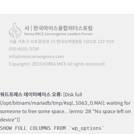
서울 서초구 서초중앙로 15 현대슈퍼빌B동 1501호 137-919
070-8101-3739
info@miceconvergence.com
Copyright© 2013 KOREA MICE All rights resereved
워드프레스 데이터베이스 오류:
[Disk full
(/opt/bitnami/mariadb/tmp/#sql_1063_0.MAI); waiting for
someone to free some space... (errno: 28 "No space left on
device")]
SHOW FULL COLUMNS FROM `wp_options`