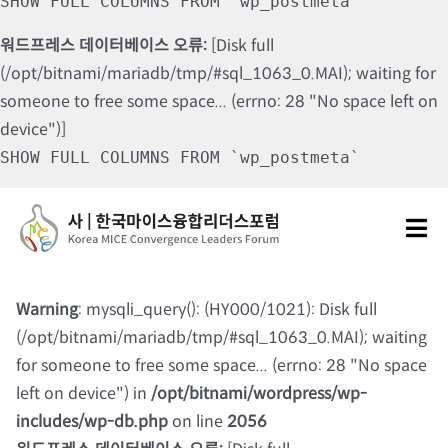
SHOW FULL COLUMNS FROM `wp_postmeta`
워드프레스 데이터베이스 오류:
[Disk full
(/opt/bitnami/mariadb/tmp/#sql_1063_0.MAI); waiting for
someone to free some space... (errno: 28 "No space left on
device")]
SHOW FULL COLUMNS FROM `wp_postmeta`
Skip
to
Tog
content
Nav
포럼소개
Warning
: mysqli_query(): (HY000/1021): Disk full
(/opt/bitnami/mariadb/tmp/#sql_1063_0.MAI); waiting
포럼소식
for someone to free some space... (errno: 28 "No space
left on device") in
/opt/bitnami/wordpress/wp-
칼럼 및 기고
includes/wp-db.php
on line
2056