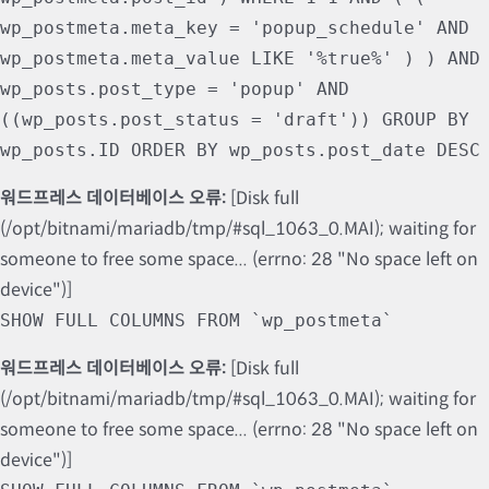
wp_postmeta.meta_key = 'popup_schedule' AND
wp_postmeta.meta_value LIKE '%true%' ) ) AND
wp_posts.post_type = 'popup' AND
((wp_posts.post_status = 'draft')) GROUP BY
wp_posts.ID ORDER BY wp_posts.post_date DESC
워드프레스 데이터베이스 오류:
[Disk full
(/opt/bitnami/mariadb/tmp/#sql_1063_0.MAI); waiting for
someone to free some space... (errno: 28 "No space left on
device")]
SHOW FULL COLUMNS FROM `wp_postmeta`
워드프레스 데이터베이스 오류:
[Disk full
(/opt/bitnami/mariadb/tmp/#sql_1063_0.MAI); waiting for
someone to free some space... (errno: 28 "No space left on
device")]