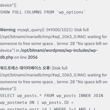
device")]
SHOW FULL COLUMNS FROM `wp_options`
Warning
: mysqli_query(): (HY000/1021): Disk full
(/opt/bitnami/mariadb/tmp/#sql_1063_0.MAI); waiting for
someone to free some space... (errno: 28 "No space left on
device") in
/opt/bitnami/wordpress/wp-includes/wp-
db.php
on line
2056
워드프레스 데이터베이스 오류:
[Disk full
(/opt/bitnami/mariadb/tmp/#sql_1063_0.MAI); waiting for
someone to free some space... (errno: 28 "No space left on
device")]
SELECT wp_posts.* FROM wp_posts INNER JOIN
wp_postmeta ON ( wp_posts.ID =
wp_postmeta.post_id ) WHERE 1=1 AND ( (