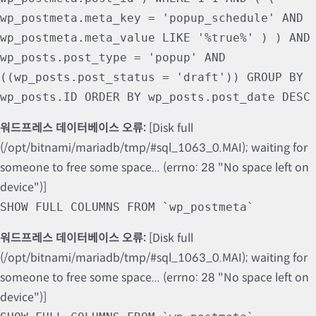
wp_postmeta.meta_key = 'popup_schedule' AND
wp_postmeta.meta_value LIKE '%true%' ) ) AND
wp_posts.post_type = 'popup' AND
((wp_posts.post_status = 'draft')) GROUP BY
wp_posts.ID ORDER BY wp_posts.post_date DESC
워드프레스 데이터베이스 오류:
[Disk full
(/opt/bitnami/mariadb/tmp/#sql_1063_0.MAI); waiting for
someone to free some space... (errno: 28 "No space left on
device")]
SHOW FULL COLUMNS FROM `wp_postmeta`
워드프레스 데이터베이스 오류:
[Disk full
(/opt/bitnami/mariadb/tmp/#sql_1063_0.MAI); waiting for
someone to free some space... (errno: 28 "No space left on
device")]