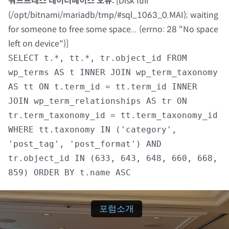
워드프레스 데이터베이스 오류:
[Disk full
(/opt/bitnami/mariadb/tmp/#sql_1063_0.MAI); waiting
자료실
for someone to free some space... (errno: 28 "No space
left on device")]
회원광장
SELECT t.*, tt.*, tr.object_id FROM
wp_terms AS t INNER JOIN wp_term_taxonomy
마이페이지
AS tt ON t.term_id = tt.term_id INNER
JOIN wp_term_relationships AS tr ON
로그인
tr.term_taxonomy_id = tt.term_taxonomy_id
WHERE tt.taxonomy IN ('category',
회원 가입
'post_tag', 'post_format') AND
tr.object_id IN (633, 643, 648, 660, 668,
859) ORDER BY t.name ASC
포럼소개