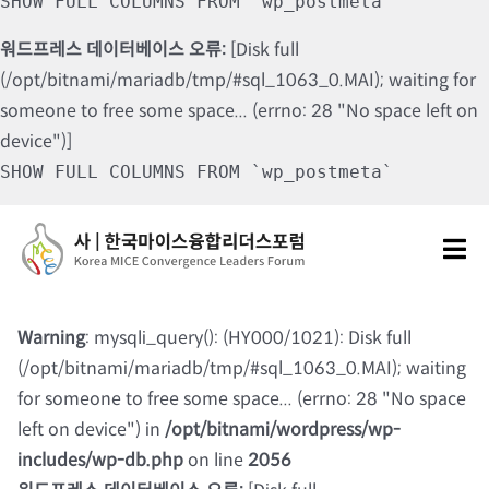
SHOW FULL COLUMNS FROM `wp_postmeta`
워드프레스 데이터베이스 오류:
[Disk full
(/opt/bitnami/mariadb/tmp/#sql_1063_0.MAI); waiting for
someone to free some space... (errno: 28 "No space left on
device")]
SHOW FULL COLUMNS FROM `wp_postmeta`
Skip
to
Tog
content
Nav
포럼소개
Warning
: mysqli_query(): (HY000/1021): Disk full
(/opt/bitnami/mariadb/tmp/#sql_1063_0.MAI); waiting
포럼소식
for someone to free some space... (errno: 28 "No space
left on device") in
/opt/bitnami/wordpress/wp-
칼럼 및 기고
includes/wp-db.php
on line
2056