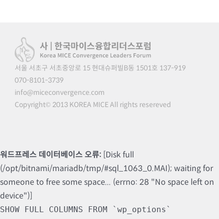
서울 서초구 서초중앙로 15 현대슈퍼빌B동 1501호 137-919
070-8101-3739
info@miceconvergence.com
Copyright© 2013 KOREA MICE All rights resereved
워드프레스 데이터베이스 오류:
[Disk full
(/opt/bitnami/mariadb/tmp/#sql_1063_0.MAI); waiting for
someone to free some space... (errno: 28 "No space left on
device")]
SHOW FULL COLUMNS FROM `wp_options`