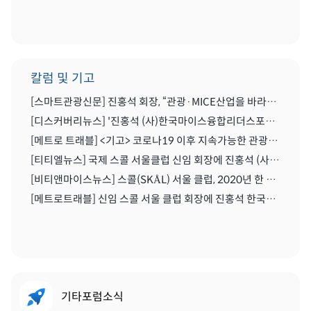
칼럼 및 기고
[스마트관광신문] 진홍석 회장, “관광·MICE산업을 바라보는 가치의 전환을 위해 노력이 필요한 시기” | 2021.04.29
[디스커버리뉴스] '진홍석 (사)한국마이스융합리더스포럼 회장',"코로나를 또다른 기회로" | 2020.07.06
[메트로 트래블] <기고> 코로나19 이후 지속가능한 관광마이스산업과 'MICE 5.0' | 2020.06.28
[티티엘뉴스] 국제 스콜 서울클럽 신임 회장에 진홍석 (사)한국마이스융합리더스포럼 회장 | 2019.12.13
[비티앤마이스뉴스] 스콜(SKÅL) 서울 클럽, 2020년 한 해 동안 이끌 새 임원진 구성하다 | 2019.12.13
[메트로트래블] 신임 스콜 서울 클럽 회장에 진홍석 한국마이스융합리더스포럼회장 선출 | 2019.12.22
기타포럼소식