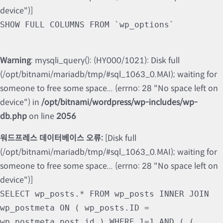
device")]
SHOW FULL COLUMNS FROM `wp_options`
Warning
: mysqli_query(): (HY000/1021): Disk full
(/opt/bitnami/mariadb/tmp/#sql_1063_0.MAI); waiting for
someone to free some space... (errno: 28 "No space left on
device") in
/opt/bitnami/wordpress/wp-includes/wp-
db.php
on line
2056
워드프레스 데이터베이스 오류:
[Disk full
(/opt/bitnami/mariadb/tmp/#sql_1063_0.MAI); waiting for
someone to free some space... (errno: 28 "No space left on
device")]
SELECT wp_posts.* FROM wp_posts INNER JOIN
wp_postmeta ON ( wp_posts.ID =
wp_postmeta.post_id ) WHERE 1=1 AND ( (