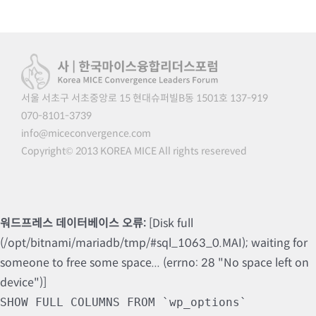
서울 서초구 서초중앙로 15 현대슈퍼빌B동 1501호 137-919
070-8101-3739
info@miceconvergence.com
Copyright© 2013 KOREA MICE All rights resereved
워드프레스 데이터베이스 오류:
[Disk full
(/opt/bitnami/mariadb/tmp/#sql_1063_0.MAI); waiting for
someone to free some space... (errno: 28 "No space left on
device")]
SHOW FULL COLUMNS FROM `wp_options`