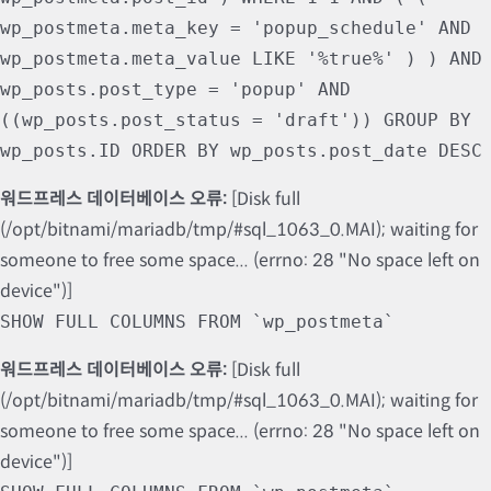
wp_postmeta.meta_key = 'popup_schedule' AND
wp_postmeta.meta_value LIKE '%true%' ) ) AND
wp_posts.post_type = 'popup' AND
((wp_posts.post_status = 'draft')) GROUP BY
wp_posts.ID ORDER BY wp_posts.post_date DESC
워드프레스 데이터베이스 오류:
[Disk full
(/opt/bitnami/mariadb/tmp/#sql_1063_0.MAI); waiting for
someone to free some space... (errno: 28 "No space left on
device")]
SHOW FULL COLUMNS FROM `wp_postmeta`
워드프레스 데이터베이스 오류:
[Disk full
(/opt/bitnami/mariadb/tmp/#sql_1063_0.MAI); waiting for
someone to free some space... (errno: 28 "No space left on
device")]