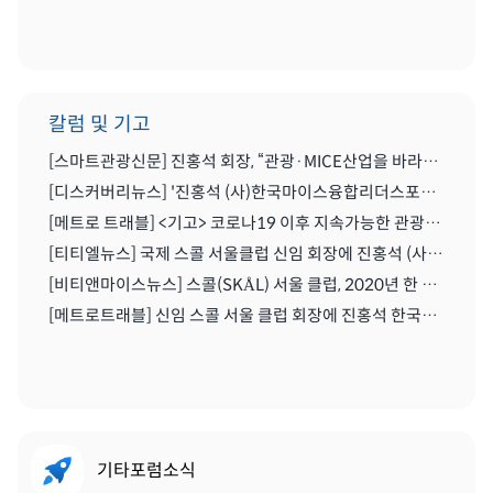
칼럼 및 기고
[스마트관광신문] 진홍석 회장, “관광·MICE산업을 바라보는 가치의 전환을 위해 노력이 필요한 시기” | 2021.04.29
[디스커버리뉴스] '진홍석 (사)한국마이스융합리더스포럼 회장',"코로나를 또다른 기회로" | 2020.07.06
[메트로 트래블] <기고> 코로나19 이후 지속가능한 관광마이스산업과 'MICE 5.0' | 2020.06.28
[티티엘뉴스] 국제 스콜 서울클럽 신임 회장에 진홍석 (사)한국마이스융합리더스포럼 회장 | 2019.12.13
[비티앤마이스뉴스] 스콜(SKÅL) 서울 클럽, 2020년 한 해 동안 이끌 새 임원진 구성하다 | 2019.12.13
[메트로트래블] 신임 스콜 서울 클럽 회장에 진홍석 한국마이스융합리더스포럼회장 선출 | 2019.12.22
기타포럼소식