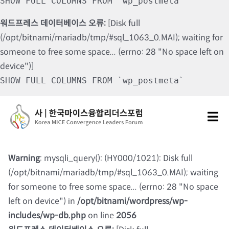
SHOW FULL COLUMNS FROM `wp_postmeta`
워드프레스 데이터베이스 오류:
[Disk full
(/opt/bitnami/mariadb/tmp/#sql_1063_0.MAI); waiting for
someone to free some space... (errno: 28 "No space left on
device")]
SHOW FULL COLUMNS FROM `wp_postmeta`
Skip
to
Tog
content
Nav
포럼소개
Warning
: mysqli_query(): (HY000/1021): Disk full
(/opt/bitnami/mariadb/tmp/#sql_1063_0.MAI); waiting
포럼소식
for someone to free some space... (errno: 28 "No space
left on device") in
/opt/bitnami/wordpress/wp-
칼럼 및 기고
includes/wp-db.php
on line
2056