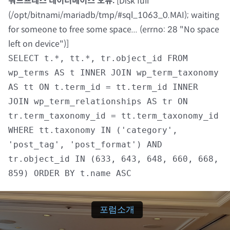
워드프레스 데이터베이스 오류:
[Disk full
(/opt/bitnami/mariadb/tmp/#sql_1063_0.MAI); waiting
자료실
for someone to free some space... (errno: 28 "No space
left on device")]
회원광장
SELECT t.*, tt.*, tr.object_id FROM
wp_terms AS t INNER JOIN wp_term_taxonomy
마이페이지
AS tt ON t.term_id = tt.term_id INNER
JOIN wp_term_relationships AS tr ON
로그인
tr.term_taxonomy_id = tt.term_taxonomy_id
WHERE tt.taxonomy IN ('category',
회원 가입
'post_tag', 'post_format') AND
tr.object_id IN (633, 643, 648, 660, 668,
859) ORDER BY t.name ASC
포럼소개