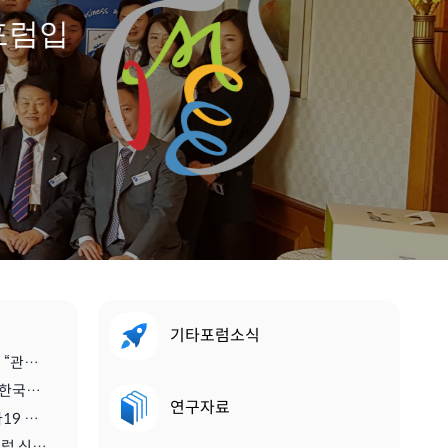
포럼입
기타포럼소식
[스마트관광신문] 진홍석 회장, “관광·MICE산업을 바라보는 가치의 전환을 위해 노력이 필요한 시기” | 2021.04.29
[디스커버리뉴스] '진홍석 (사)한국마이스융합리더스포럼 회장',"코로나를 또다른 기회로" | 2020.07.06
연구자료
[메트로 트래블] <기고> 코로나19 이후 지속가능한 관광마이스산업과 'MICE 5.0' | 2020.06.28
[티티엘뉴스] 국제 스콜 서울클럽 신임 회장에 진홍석 (사)한국마이스융합리더스포럼 회장 | 2019.12.13