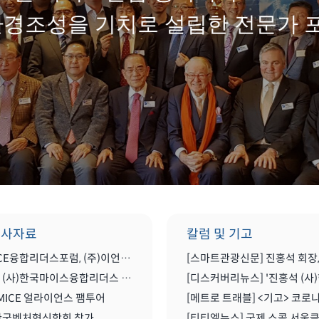
환경조성을 기치로 설립한 전문가 
행사자료
칼럼 및 기고
한국MICE융합리더스포럼, (주)이언컨설팅그룹과 MOU(업무협약) 체결식
2022년 (사)한국마이스융합리더스 포럼 송년 세미나 공유
MICE 얼라이언스 팸투어
 한국벤처혁신학회 참가