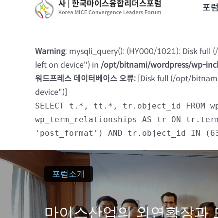
to
포
content
Warning
: mysqli_query(): (HY000/1021): Disk full
left on device") in
/opt/bitnami/wordpress/wp-in
워드프레스 데이터베이스 오류:
[Disk full (/opt/bitna
device")]
SELECT t.*, tt.*, tr.object_id FROM w
wp_term_relationships AS tr ON tr.ter
'post_format') AND tr.object_id IN (6
포럼소개
마이스산업의 외연확장과 