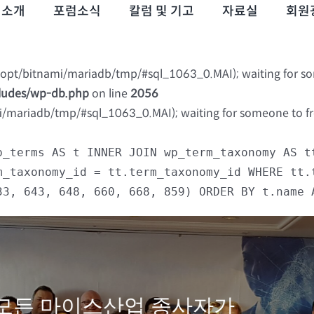
럼소개
포럼소식
칼럼 및 기고
자료실
회원
 (/opt/bitnami/mariadb/tmp/#sql_1063_0.MAI); waiting for s
cludes/wp-db.php
on line
2056
mi/mariadb/tmp/#sql_1063_0.MAI); waiting for someone to fre
p_terms AS t INNER JOIN wp_term_taxonomy AS t
m_taxonomy_id = tt.term_taxonomy_id WHERE tt.
33, 643, 648, 660, 668, 859) ORDER BY t.name 
모든 마이스산업 종사자가