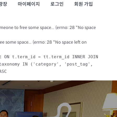
광장
마이페이지
로그인
회원 가입
omeone to free some space... (errno: 28 "No space
e some space... (errno: 28 "No space left on
t ON t.term_id = tt.term_id INNER JOIN
taxonomy IN ('category', 'post_tag',
ASC