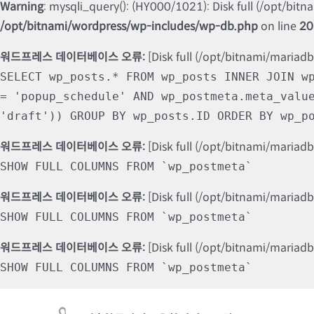
Warning
: mysqli_query(): (HY000/1021): Disk full (/opt/bit
/opt/bitnami/wordpress/wp-includes/wp-db.php
on line
20
워드프레스 데이터베이스 오류:
[Disk full (/opt/bitnami/mariad
SELECT wp_posts.* FROM wp_posts INNER JOIN w
= 'popup_schedule' AND wp_postmeta.meta_valu
'draft')) GROUP BY wp_posts.ID ORDER BY wp_p
워드프레스 데이터베이스 오류:
[Disk full (/opt/bitnami/mariad
SHOW FULL COLUMNS FROM `wp_postmeta`
워드프레스 데이터베이스 오류:
[Disk full (/opt/bitnami/mariad
SHOW FULL COLUMNS FROM `wp_postmeta`
워드프레스 데이터베이스 오류:
[Disk full (/opt/bitnami/mariad
SHOW FULL COLUMNS FROM `wp_postmeta`
Skip