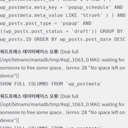
wp_postmeta.meta_key = 'popup_schedule' AND
wp_postmeta.meta_value LIKE '%true%' ) ) AND
wp_posts.post_type = 'popup' AND
((wp_posts.post_status = 'draft')) GROUP BY
wp_posts.ID ORDER BY wp_posts.post_date DESC
워드프레스 데이터베이스 오류:
[Disk full
(/opt/bitnami/mariadb/tmp/#sql_1063_0.MAI); waiting for
someone to free some space... (errno: 28 "No space left on
device")]
SHOW FULL COLUMNS FROM `wp_postmeta`
워드프레스 데이터베이스 오류:
[Disk full
(/opt/bitnami/mariadb/tmp/#sql_1063_0.MAI); waiting for
someone to free some space... (errno: 28 "No space left on
device")]