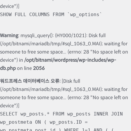
device")]
SHOW FULL COLUMNS FROM `wp_options`
Warning
: mysqli_query(): (HY000/1021): Disk full
(/opt/bitnami/mariadb/tmp/#sql_1063_0.MAI); waiting for
someone to free some space... (errno: 28 "No space left on
device") in
/opt/bitnami/wordpress/wp-includes/wp-
db.php
on line
2056
워드프레스 데이터베이스 오류:
[Disk full
(/opt/bitnami/mariadb/tmp/#sql_1063_0.MAI); waiting for
someone to free some space... (errno: 28 "No space left on
device")]
SELECT wp_posts.* FROM wp_posts INNER JOIN
wp_postmeta ON ( wp_posts.ID =
wp_postmeta.post_id ) WHERE 1=1 AND ( (