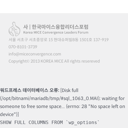
서울 서초구 서초중앙로 15 현대슈퍼빌B동 1501호 137-919
070-8101-3739
info@miceconvergence.com
Copyright© 2013 KOREA MICE All rights resereved
워드프레스 데이터베이스 오류:
[Disk full
(/opt/bitnami/mariadb/tmp/#sql_1063_0.MAI); waiting for
someone to free some space... (errno: 28 "No space left on
device")]
SHOW FULL COLUMNS FROM `wp_options`