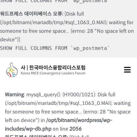
SHOW FULL COLUMNS FROM `wp_postmeta`
워드프레스 데이터베이스 오류:
[Disk full
(/opt/bitnami/mariadb/tmp/#sql_1063_0.MAI); waiting for
someone to free some space... (errno: 28 "No space left on
device")]
SHOW FULL COLUMNS FROM `wp_postmeta`
Skip
to
Tog
content
Nav
포럼소개
Warning
: mysqli_query(): (HY000/1021): Disk full
(/opt/bitnami/mariadb/tmp/#sql_1063_0.MAI); waiting
포럼소식
for someone to free some space... (errno: 28 "No space
left on device") in
/opt/bitnami/wordpress/wp-
칼럼 및 기고
includes/wp-db.php
on line
2056