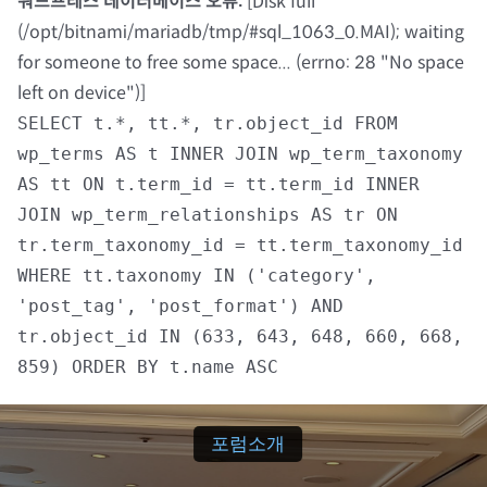
워드프레스 데이터베이스 오류:
[Disk full
(/opt/bitnami/mariadb/tmp/#sql_1063_0.MAI); waiting
자료실
for someone to free some space... (errno: 28 "No space
left on device")]
회원광장
SELECT t.*, tt.*, tr.object_id FROM
wp_terms AS t INNER JOIN wp_term_taxonomy
마이페이지
AS tt ON t.term_id = tt.term_id INNER
JOIN wp_term_relationships AS tr ON
로그인
tr.term_taxonomy_id = tt.term_taxonomy_id
WHERE tt.taxonomy IN ('category',
회원 가입
'post_tag', 'post_format') AND
tr.object_id IN (633, 643, 648, 660, 668,
859) ORDER BY t.name ASC
포럼소개