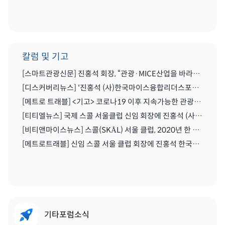
칼럼 및 기고
[스마트관광신문] 진홍석 회장, “관광·MICE산업을 바라보는 가치의 전환을 위해 노력이 필요한 시기” | 2021.04.29
[디스커버리뉴스] '진홍석 (사)한국마이스융합리더스포럼 회장',"코로나를 또다른 기회로" | 2020.07.06
[메트로 트래블] <기고> 코로나19 이후 지속가능한 관광마이스산업과 'MICE 5.0' | 2020.06.28
[티티엘뉴스] 국제 스콜 서울클럽 신임 회장에 진홍석 (사)한국마이스융합리더스포럼 회장 | 2019.12.13
[비티앤마이스뉴스] 스콜(SKÅL) 서울 클럽, 2020년 한 해 동안 이끌 새 임원진 구성하다 | 2019.12.13
[메트로트래블] 신임 스콜 서울 클럽 회장에 진홍석 한국마이스융합리더스포럼회장 선출 | 2019.12.22
기타포럼소식