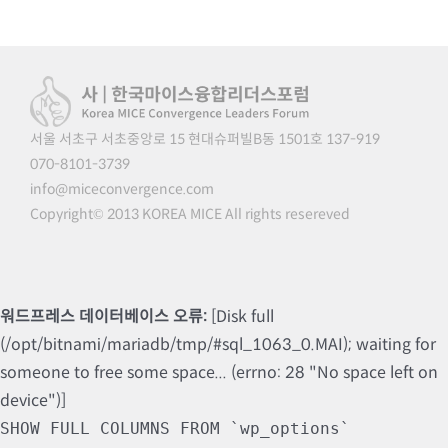
서울 서초구 서초중앙로 15 현대슈퍼빌B동 1501호 137-919
070-8101-3739
info@miceconvergence.com
Copyright© 2013 KOREA MICE All rights resereved
워드프레스 데이터베이스 오류:
[Disk full
(/opt/bitnami/mariadb/tmp/#sql_1063_0.MAI); waiting for
someone to free some space... (errno: 28 "No space left on
device")]
SHOW FULL COLUMNS FROM `wp_options`