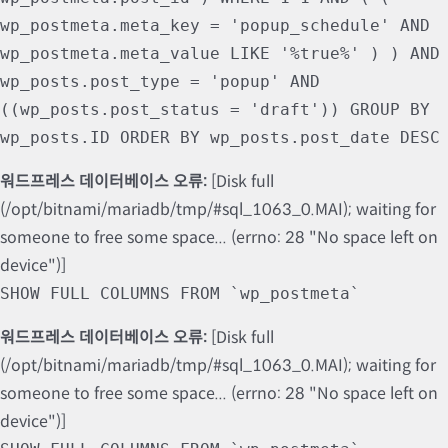
wp_postmeta.meta_key = 'popup_schedule' AND
wp_postmeta.meta_value LIKE '%true%' ) ) AND
wp_posts.post_type = 'popup' AND
((wp_posts.post_status = 'draft')) GROUP BY
wp_posts.ID ORDER BY wp_posts.post_date DESC
워드프레스 데이터베이스 오류:
[Disk full
(/opt/bitnami/mariadb/tmp/#sql_1063_0.MAI); waiting for
someone to free some space... (errno: 28 "No space left on
device")]
SHOW FULL COLUMNS FROM `wp_postmeta`
워드프레스 데이터베이스 오류:
[Disk full
(/opt/bitnami/mariadb/tmp/#sql_1063_0.MAI); waiting for
someone to free some space... (errno: 28 "No space left on
device")]