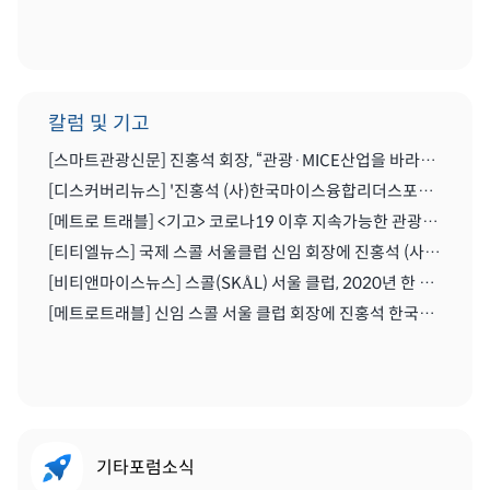
칼럼 및 기고
[스마트관광신문] 진홍석 회장, “관광·MICE산업을 바라보는 가치의 전환을 위해 노력이 필요한 시기” | 2021.04.29
[디스커버리뉴스] '진홍석 (사)한국마이스융합리더스포럼 회장',"코로나를 또다른 기회로" | 2020.07.06
[메트로 트래블] <기고> 코로나19 이후 지속가능한 관광마이스산업과 'MICE 5.0' | 2020.06.28
[티티엘뉴스] 국제 스콜 서울클럽 신임 회장에 진홍석 (사)한국마이스융합리더스포럼 회장 | 2019.12.13
[비티앤마이스뉴스] 스콜(SKÅL) 서울 클럽, 2020년 한 해 동안 이끌 새 임원진 구성하다 | 2019.12.13
[메트로트래블] 신임 스콜 서울 클럽 회장에 진홍석 한국마이스융합리더스포럼회장 선출 | 2019.12.22
기타포럼소식