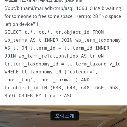
워드프레스 데이터베이스 오류:
[Disk full
(/opt/bitnami/mariadb/tmp/#sql_1063_0.MAI); waiting
자료실
for someone to free some space... (errno: 28 "No space
left on device")]
회원광장
SELECT t.*, tt.*, tr.object_id FROM
wp_terms AS t INNER JOIN wp_term_taxonomy
마이페이지
AS tt ON t.term_id = tt.term_id INNER
JOIN wp_term_relationships AS tr ON
로그인
tr.term_taxonomy_id = tt.term_taxonomy_id
WHERE tt.taxonomy IN ('category',
회원 가입
'post_tag', 'post_format') AND
tr.object_id IN (633, 643, 648, 660, 668,
859) ORDER BY t.name ASC
포럼소개