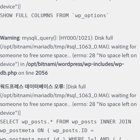
device")]
SHOW FULL COLUMNS FROM `wp_options`
Warning
: mysqli_query(): (HY000/1021): Disk full
(/opt/bitnami/mariadb/tmp/#sql_1063_0.MAI); waiting for
someone to free some space... (errno: 28 "No space left on
device") in
/opt/bitnami/wordpress/wp-includes/wp-
db.php
on line
2056
워드프레스 데이터베이스 오류:
[Disk full
(/opt/bitnami/mariadb/tmp/#sql_1063_0.MAI); waiting for
someone to free some space... (errno: 28 "No space left on
device")]
SELECT wp_posts.* FROM wp_posts INNER JOIN
wp_postmeta ON ( wp_posts.ID =
wp_postmeta.post_id ) WHERE 1=1 AND ( (