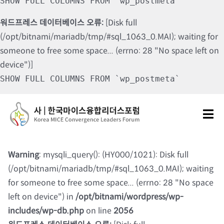
SHOW FULL COLUMNS FROM `wp_postmeta`
워드프레스 데이터베이스 오류:
[Disk full
(/opt/bitnami/mariadb/tmp/#sql_1063_0.MAI); waiting for
someone to free some space... (errno: 28 "No space left on
device")]
SHOW FULL COLUMNS FROM `wp_postmeta`
Skip
to
Tog
content
Nav
포럼소개
Warning
: mysqli_query(): (HY000/1021): Disk full
(/opt/bitnami/mariadb/tmp/#sql_1063_0.MAI); waiting
포럼소식
for someone to free some space... (errno: 28 "No space
left on device") in
/opt/bitnami/wordpress/wp-
칼럼 및 기고
includes/wp-db.php
on line
2056