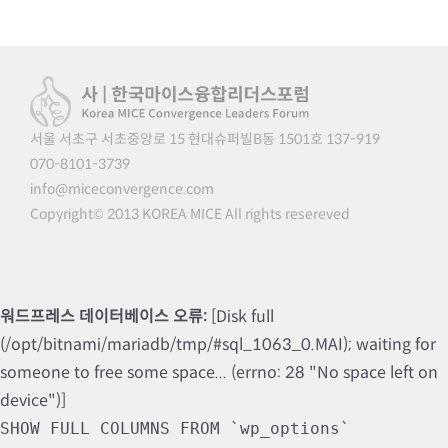
서울 서초구 서초중앙로 15 현대슈퍼빌B동 1501호 137-919
070-8101-3739
info@miceconvergence.com
Copyright© 2013 KOREA MICE All rights resereved
워드프레스 데이터베이스 오류:
[Disk full
(/opt/bitnami/mariadb/tmp/#sql_1063_0.MAI); waiting for
someone to free some space... (errno: 28 "No space left on
device")]
SHOW FULL COLUMNS FROM `wp_options`