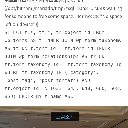
워드프레스 데이터베이스 오류:
[Disk full
(/opt/bitnami/mariadb/tmp/#sql_1063_0.MAI); waiting
자료실
for someone to free some space... (errno: 28 "No space
left on device")]
회원광장
SELECT t.*, tt.*, tr.object_id FROM
wp_terms AS t INNER JOIN wp_term_taxonomy
마이페이지
AS tt ON t.term_id = tt.term_id INNER
JOIN wp_term_relationships AS tr ON
로그인
tr.term_taxonomy_id = tt.term_taxonomy_id
WHERE tt.taxonomy IN ('category',
회원 가입
'post_tag', 'post_format') AND
tr.object_id IN (633, 643, 648, 660, 668,
859) ORDER BY t.name ASC
포럼소개