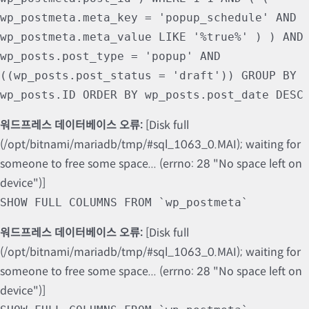
wp_postmeta.meta_key = 'popup_schedule' AND
wp_postmeta.meta_value LIKE '%true%' ) ) AND
wp_posts.post_type = 'popup' AND
((wp_posts.post_status = 'draft')) GROUP BY
wp_posts.ID ORDER BY wp_posts.post_date DESC
워드프레스 데이터베이스 오류:
[Disk full
(/opt/bitnami/mariadb/tmp/#sql_1063_0.MAI); waiting for
someone to free some space... (errno: 28 "No space left on
device")]
SHOW FULL COLUMNS FROM `wp_postmeta`
워드프레스 데이터베이스 오류:
[Disk full
(/opt/bitnami/mariadb/tmp/#sql_1063_0.MAI); waiting for
someone to free some space... (errno: 28 "No space left on
device")]