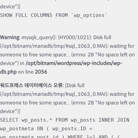
device")]
SHOW FULL COLUMNS FROM `wp_options`
Warning
: mysqli_query(): (HY000/1021): Disk full
(/opt/bitnami/mariadb/tmp/#sql_1063_0.MAI); waiting for
someone to free some space... (errno: 28 "No space left on
device") in
/opt/bitnami/wordpress/wp-includes/wp-
db.php
on line
2056
워드프레스 데이터베이스 오류:
[Disk full
(/opt/bitnami/mariadb/tmp/#sql_1063_0.MAI); waiting for
someone to free some space... (errno: 28 "No space left on
device")]
SELECT wp_posts.* FROM wp_posts INNER JOIN
wp_postmeta ON ( wp_posts.ID =
wp_postmeta.post_id ) WHERE 1=1 AND ( (