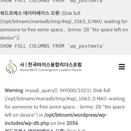
SHOW FULL COLUMNS FROM `wp_postmeta`
워드프레스 데이터베이스 오류:
[Disk full
(/opt/bitnami/mariadb/tmp/#sql_1063_0.MAI); waiting for
someone to free some space... (errno: 28 "No space left on
device")]
SHOW FULL COLUMNS FROM `wp_postmeta`
Skip
to
Tog
content
Nav
포럼소개
Warning
: mysqli_query(): (HY000/1021): Disk full
(/opt/bitnami/mariadb/tmp/#sql_1063_0.MAI); waiting
포럼소식
for someone to free some space... (errno: 28 "No space
left on device") in
/opt/bitnami/wordpress/wp-
칼럼 및 기고
includes/wp-db.php
on line
2056