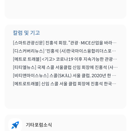
칼럼 및 기고
[스마트관광신문] 진홍석 회장, “관광·MICE산업을 바라보는 가치의 전환을 위해 노력이 필요한 시기” | 2021.04.29
[디스커버리뉴스] '진홍석 (사)한국마이스융합리더스포럼 회장',"코로나를 또다른 기회로" | 2020.07.06
[메트로 트래블] <기고> 코로나19 이후 지속가능한 관광마이스산업과 'MICE 5.0' | 2020.06.28
[티티엘뉴스] 국제 스콜 서울클럽 신임 회장에 진홍석 (사)한국마이스융합리더스포럼 회장 | 2019.12.13
[비티앤마이스뉴스] 스콜(SKÅL) 서울 클럽, 2020년 한 해 동안 이끌 새 임원진 구성하다 | 2019.12.13
[메트로트래블] 신임 스콜 서울 클럽 회장에 진홍석 한국마이스융합리더스포럼회장 선출 | 2019.12.22
기타포럼소식