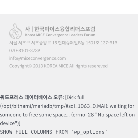
서울 서초구 서초중앙로 15 현대슈퍼빌B동 1501호 137-919
070-8101-3739
info@miceconvergence.com
Copyright© 2013 KOREA MICE All rights resereved
워드프레스 데이터베이스 오류:
[Disk full
(/opt/bitnami/mariadb/tmp/#sql_1063_0.MAI); waiting for
someone to free some space... (errno: 28 "No space left on
device")]
SHOW FULL COLUMNS FROM `wp_options`