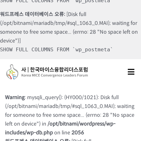
SHOW FULL COLUMNS FROM `wp_postmeta`
워드프레스 데이터베이스 오류:
[Disk full
(/opt/bitnami/mariadb/tmp/#sql_1063_0.MAI); waiting for
someone to free some space... (errno: 28 "No space left on
device")]
SHOW FULL COLUMNS FROM `wp_postmeta`
Skip
to
Tog
content
Nav
포럼소개
Warning
: mysqli_query(): (HY000/1021): Disk full
(/opt/bitnami/mariadb/tmp/#sql_1063_0.MAI); waiting
포럼소식
for someone to free some space... (errno: 28 "No space
left on device") in
/opt/bitnami/wordpress/wp-
칼럼 및 기고
includes/wp-db.php
on line
2056