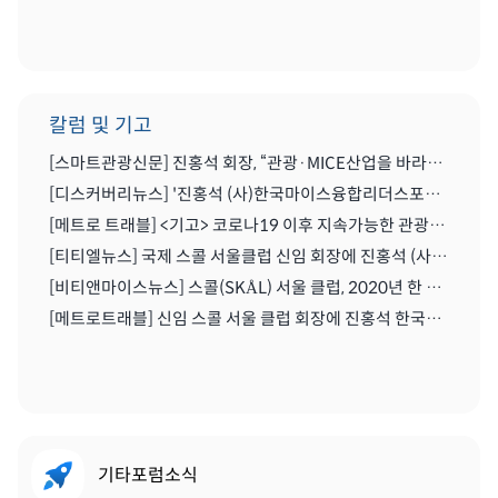
칼럼 및 기고
[스마트관광신문] 진홍석 회장, “관광·MICE산업을 바라보는 가치의 전환을 위해 노력이 필요한 시기” | 2021.04.29
[디스커버리뉴스] '진홍석 (사)한국마이스융합리더스포럼 회장',"코로나를 또다른 기회로" | 2020.07.06
[메트로 트래블] <기고> 코로나19 이후 지속가능한 관광마이스산업과 'MICE 5.0' | 2020.06.28
[티티엘뉴스] 국제 스콜 서울클럽 신임 회장에 진홍석 (사)한국마이스융합리더스포럼 회장 | 2019.12.13
[비티앤마이스뉴스] 스콜(SKÅL) 서울 클럽, 2020년 한 해 동안 이끌 새 임원진 구성하다 | 2019.12.13
[메트로트래블] 신임 스콜 서울 클럽 회장에 진홍석 한국마이스융합리더스포럼회장 선출 | 2019.12.22
기타포럼소식