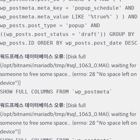
wp_postmeta.meta_key = 'popup_schedule' AND
wp_postmeta.meta_value LIKE '%true%' ) ) AND
wp_posts.post_type = 'popup' AND
((wp_posts.post_status = 'draft')) GROUP BY
wp_posts.ID ORDER BY wp_posts.post_date DESC
워드프레스 데이터베이스 오류:
[Disk full
(/opt/bitnami/mariadb/tmp/#sql_1063_0.MAI); waiting for
someone to free some space... (errno: 28 "No space left on
device")]
SHOW FULL COLUMNS FROM `wp_postmeta`
워드프레스 데이터베이스 오류:
[Disk full
(/opt/bitnami/mariadb/tmp/#sql_1063_0.MAI); waiting for
someone to free some space... (errno: 28 "No space left on
device")]