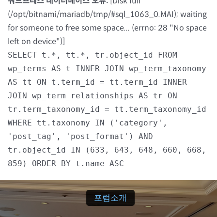
워드프레스 데이터베이스 오류:
[Disk full
(/opt/bitnami/mariadb/tmp/#sql_1063_0.MAI); waiting
자료실
for someone to free some space... (errno: 28 "No space
left on device")]
회원광장
SELECT t.*, tt.*, tr.object_id FROM
wp_terms AS t INNER JOIN wp_term_taxonomy
마이페이지
AS tt ON t.term_id = tt.term_id INNER
JOIN wp_term_relationships AS tr ON
로그인
tr.term_taxonomy_id = tt.term_taxonomy_id
WHERE tt.taxonomy IN ('category',
회원 가입
'post_tag', 'post_format') AND
tr.object_id IN (633, 643, 648, 660, 668,
859) ORDER BY t.name ASC
포럼소개