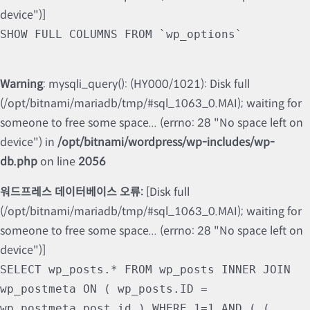
device")]
SHOW FULL COLUMNS FROM `wp_options`
Warning
: mysqli_query(): (HY000/1021): Disk full
(/opt/bitnami/mariadb/tmp/#sql_1063_0.MAI); waiting for
someone to free some space... (errno: 28 "No space left on
device") in
/opt/bitnami/wordpress/wp-includes/wp-
db.php
on line
2056
워드프레스 데이터베이스 오류:
[Disk full
(/opt/bitnami/mariadb/tmp/#sql_1063_0.MAI); waiting for
someone to free some space... (errno: 28 "No space left on
device")]
SELECT wp_posts.* FROM wp_posts INNER JOIN
wp_postmeta ON ( wp_posts.ID =
wp_postmeta.post_id ) WHERE 1=1 AND ( (