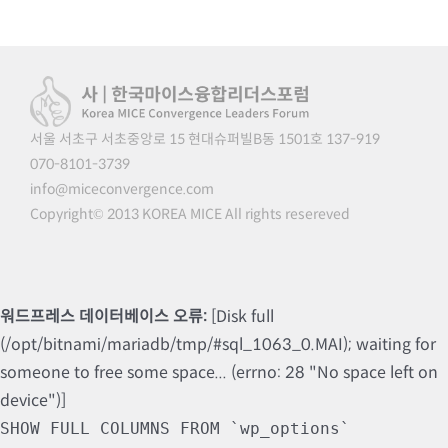
서울 서초구 서초중앙로 15 현대슈퍼빌B동 1501호 137-919
070-8101-3739
info@miceconvergence.com
Copyright© 2013 KOREA MICE All rights resereved
워드프레스 데이터베이스 오류:
[Disk full
(/opt/bitnami/mariadb/tmp/#sql_1063_0.MAI); waiting for
someone to free some space... (errno: 28 "No space left on
device")]
SHOW FULL COLUMNS FROM `wp_options`