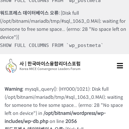
SHOW FULL COLUMNS FROM `wp_postmeta`
워드프레스 데이터베이스 오류:
[Disk full
(/opt/bitnami/mariadb/tmp/#sql_1063_0.MAI); waiting for
someone to free some space... (errno: 28 "No space left on
device")]
SHOW FULL COLUMNS FROM `wp_postmeta`
Skip
to
Tog
content
Nav
포럼소개
Warning
: mysqli_query(): (HY000/1021): Disk full
(/opt/bitnami/mariadb/tmp/#sql_1063_0.MAI); waiting
포럼소식
for someone to free some space... (errno: 28 "No space
left on device") in
/opt/bitnami/wordpress/wp-
칼럼 및 기고
includes/wp-db.php
on line
2056