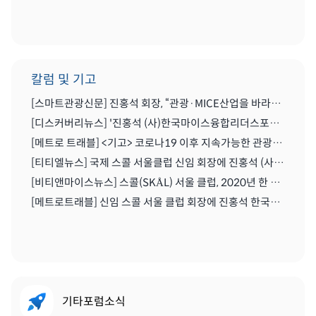
칼럼 및 기고
[스마트관광신문] 진홍석 회장, “관광·MICE산업을 바라보는 가치의 전환을 위해 노력이 필요한 시기” | 2021.04.29
[디스커버리뉴스] '진홍석 (사)한국마이스융합리더스포럼 회장',"코로나를 또다른 기회로" | 2020.07.06
[메트로 트래블] <기고> 코로나19 이후 지속가능한 관광마이스산업과 'MICE 5.0' | 2020.06.28
[티티엘뉴스] 국제 스콜 서울클럽 신임 회장에 진홍석 (사)한국마이스융합리더스포럼 회장 | 2019.12.13
[비티앤마이스뉴스] 스콜(SKÅL) 서울 클럽, 2020년 한 해 동안 이끌 새 임원진 구성하다 | 2019.12.13
[메트로트래블] 신임 스콜 서울 클럽 회장에 진홍석 한국마이스융합리더스포럼회장 선출 | 2019.12.22
기타포럼소식