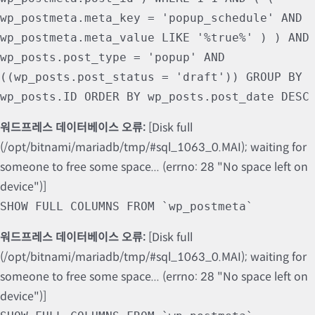
wp_postmeta.meta_key = 'popup_schedule' AND
wp_postmeta.meta_value LIKE '%true%' ) ) AND
wp_posts.post_type = 'popup' AND
((wp_posts.post_status = 'draft')) GROUP BY
wp_posts.ID ORDER BY wp_posts.post_date DESC
워드프레스 데이터베이스 오류:
[Disk full
(/opt/bitnami/mariadb/tmp/#sql_1063_0.MAI); waiting for
someone to free some space... (errno: 28 "No space left on
device")]
SHOW FULL COLUMNS FROM `wp_postmeta`
워드프레스 데이터베이스 오류:
[Disk full
(/opt/bitnami/mariadb/tmp/#sql_1063_0.MAI); waiting for
someone to free some space... (errno: 28 "No space left on
device")]