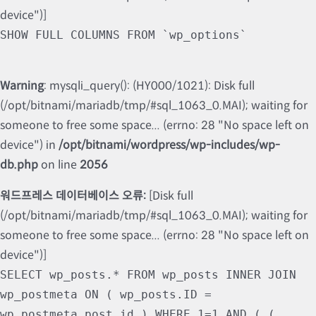
device")]
SHOW FULL COLUMNS FROM `wp_options`
Warning
: mysqli_query(): (HY000/1021): Disk full
(/opt/bitnami/mariadb/tmp/#sql_1063_0.MAI); waiting for
someone to free some space... (errno: 28 "No space left on
device") in
/opt/bitnami/wordpress/wp-includes/wp-
db.php
on line
2056
워드프레스 데이터베이스 오류:
[Disk full
(/opt/bitnami/mariadb/tmp/#sql_1063_0.MAI); waiting for
someone to free some space... (errno: 28 "No space left on
device")]
SELECT wp_posts.* FROM wp_posts INNER JOIN
wp_postmeta ON ( wp_posts.ID =
wp_postmeta.post_id ) WHERE 1=1 AND ( (