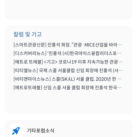
칼럼 및 기고
[스마트관광신문] 진홍석 회장, “관광·MICE산업을 바라보는 가치의 전환을 위해 노력이 필요한 시기” | 2021.04.29
[디스커버리뉴스] '진홍석 (사)한국마이스융합리더스포럼 회장',"코로나를 또다른 기회로" | 2020.07.06
[메트로 트래블] <기고> 코로나19 이후 지속가능한 관광마이스산업과 'MICE 5.0' | 2020.06.28
[티티엘뉴스] 국제 스콜 서울클럽 신임 회장에 진홍석 (사)한국마이스융합리더스포럼 회장 | 2019.12.13
[비티앤마이스뉴스] 스콜(SKÅL) 서울 클럽, 2020년 한 해 동안 이끌 새 임원진 구성하다 | 2019.12.13
[메트로트래블] 신임 스콜 서울 클럽 회장에 진홍석 한국마이스융합리더스포럼회장 선출 | 2019.12.22
기타포럼소식