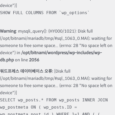
device")]
SHOW FULL COLUMNS FROM `wp_options`
Warning
: mysqli_query(): (HY000/1021): Disk full
(/opt/bitnami/mariadb/tmp/#sql_1063_0.MAI); waiting for
someone to free some space... (errno: 28 "No space left on
device") in
/opt/bitnami/wordpress/wp-includes/wp-
db.php
on line
2056
워드프레스 데이터베이스 오류:
[Disk full
(/opt/bitnami/mariadb/tmp/#sql_1063_0.MAI); waiting for
someone to free some space... (errno: 28 "No space left on
device")]
SELECT wp_posts.* FROM wp_posts INNER JOIN
wp_postmeta ON ( wp_posts.ID =
wp_postmeta.post_id ) WHERE 1=1 AND ( (