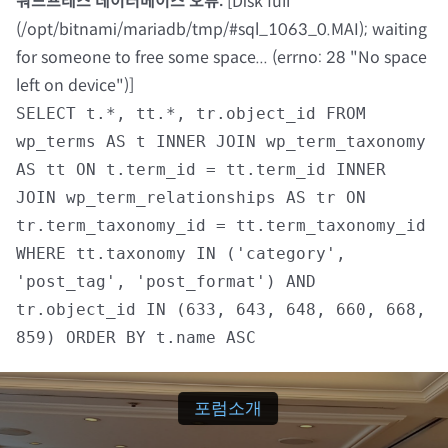
워드프레스 데이터베이스 오류:
[Disk full
(/opt/bitnami/mariadb/tmp/#sql_1063_0.MAI); waiting
자료실
for someone to free some space... (errno: 28 "No space
left on device")]
회원광장
SELECT t.*, tt.*, tr.object_id FROM
wp_terms AS t INNER JOIN wp_term_taxonomy
마이페이지
AS tt ON t.term_id = tt.term_id INNER
JOIN wp_term_relationships AS tr ON
로그인
tr.term_taxonomy_id = tt.term_taxonomy_id
WHERE tt.taxonomy IN ('category',
회원 가입
'post_tag', 'post_format') AND
tr.object_id IN (633, 643, 648, 660, 668,
859) ORDER BY t.name ASC
포럼소개