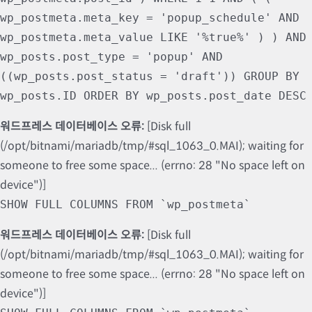
wp_postmeta.meta_key = 'popup_schedule' AND
wp_postmeta.meta_value LIKE '%true%' ) ) AND
wp_posts.post_type = 'popup' AND
((wp_posts.post_status = 'draft')) GROUP BY
wp_posts.ID ORDER BY wp_posts.post_date DESC
워드프레스 데이터베이스 오류:
[Disk full
(/opt/bitnami/mariadb/tmp/#sql_1063_0.MAI); waiting for
someone to free some space... (errno: 28 "No space left on
device")]
SHOW FULL COLUMNS FROM `wp_postmeta`
워드프레스 데이터베이스 오류:
[Disk full
(/opt/bitnami/mariadb/tmp/#sql_1063_0.MAI); waiting for
someone to free some space... (errno: 28 "No space left on
device")]