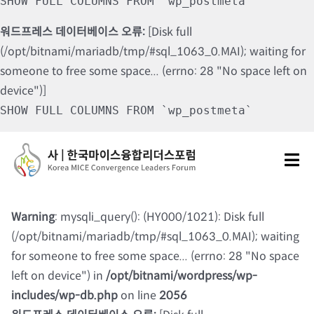
SHOW FULL COLUMNS FROM `wp_postmeta`
워드프레스 데이터베이스 오류:
[Disk full
(/opt/bitnami/mariadb/tmp/#sql_1063_0.MAI); waiting for
someone to free some space... (errno: 28 "No space left on
device")]
SHOW FULL COLUMNS FROM `wp_postmeta`
Skip
to
Tog
content
Nav
포럼소개
Warning
: mysqli_query(): (HY000/1021): Disk full
(/opt/bitnami/mariadb/tmp/#sql_1063_0.MAI); waiting
포럼소식
for someone to free some space... (errno: 28 "No space
left on device") in
/opt/bitnami/wordpress/wp-
칼럼 및 기고
includes/wp-db.php
on line
2056