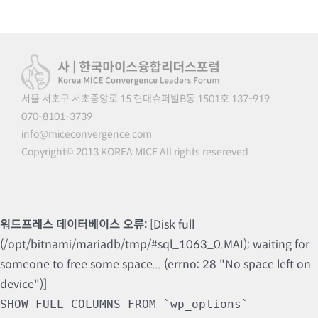
서울 서초구 서초중앙로 15 현대슈퍼빌B동 1501호 137-919
070-8101-3739
info@miceconvergence.com
Copyright© 2013 KOREA MICE All rights resereved
워드프레스 데이터베이스 오류:
[Disk full
(/opt/bitnami/mariadb/tmp/#sql_1063_0.MAI); waiting for
someone to free some space... (errno: 28 "No space left on
device")]
SHOW FULL COLUMNS FROM `wp_options`