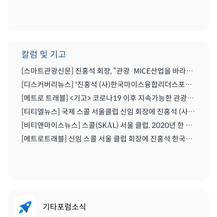
칼럼 및 기고
[스마트관광신문] 진홍석 회장, “관광·MICE산업을 바라보는 가치의 전환을 위해 노력이 필요한 시기” | 2021.04.29
[디스커버리뉴스] '진홍석 (사)한국마이스융합리더스포럼 회장',"코로나를 또다른 기회로" | 2020.07.06
[메트로 트래블] <기고> 코로나19 이후 지속가능한 관광마이스산업과 'MICE 5.0' | 2020.06.28
[티티엘뉴스] 국제 스콜 서울클럽 신임 회장에 진홍석 (사)한국마이스융합리더스포럼 회장 | 2019.12.13
[비티앤마이스뉴스] 스콜(SKÅL) 서울 클럽, 2020년 한 해 동안 이끌 새 임원진 구성하다 | 2019.12.13
[메트로트래블] 신임 스콜 서울 클럽 회장에 진홍석 한국마이스융합리더스포럼회장 선출 | 2019.12.22
기타포럼소식