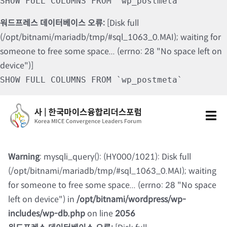
SHOW FULL COLUMNS FROM `wp_postmeta`
워드프레스 데이터베이스 오류:
[Disk full
(/opt/bitnami/mariadb/tmp/#sql_1063_0.MAI); waiting for
someone to free some space... (errno: 28 "No space left on
device")]
SHOW FULL COLUMNS FROM `wp_postmeta`
Skip
to
Tog
content
Nav
포럼소개
Warning
: mysqli_query(): (HY000/1021): Disk full
(/opt/bitnami/mariadb/tmp/#sql_1063_0.MAI); waiting
포럼소식
for someone to free some space... (errno: 28 "No space
left on device") in
/opt/bitnami/wordpress/wp-
칼럼 및 기고
includes/wp-db.php
on line
2056