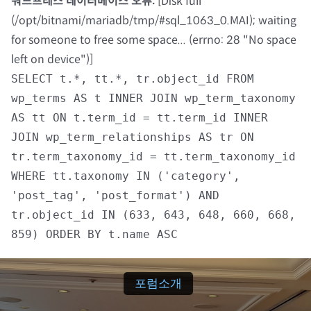
워드프레스 데이터베이스 오류:
[Disk full
(/opt/bitnami/mariadb/tmp/#sql_1063_0.MAI); waiting
자료실
for someone to free some space... (errno: 28 "No space
left on device")]
회원광장
SELECT t.*, tt.*, tr.object_id FROM
wp_terms AS t INNER JOIN wp_term_taxonomy
마이페이지
AS tt ON t.term_id = tt.term_id INNER
JOIN wp_term_relationships AS tr ON
로그인
tr.term_taxonomy_id = tt.term_taxonomy_id
WHERE tt.taxonomy IN ('category',
회원 가입
'post_tag', 'post_format') AND
tr.object_id IN (633, 643, 648, 660, 668,
859) ORDER BY t.name ASC
포럼소개