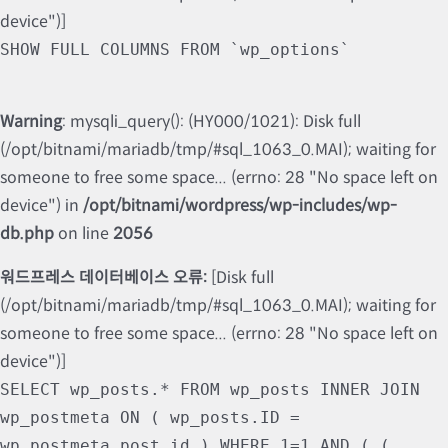
device")]
SHOW FULL COLUMNS FROM `wp_options`
Warning
: mysqli_query(): (HY000/1021): Disk full
(/opt/bitnami/mariadb/tmp/#sql_1063_0.MAI); waiting for
someone to free some space... (errno: 28 "No space left on
device") in
/opt/bitnami/wordpress/wp-includes/wp-
db.php
on line
2056
워드프레스 데이터베이스 오류:
[Disk full
(/opt/bitnami/mariadb/tmp/#sql_1063_0.MAI); waiting for
someone to free some space... (errno: 28 "No space left on
device")]
SELECT wp_posts.* FROM wp_posts INNER JOIN
wp_postmeta ON ( wp_posts.ID =
wp_postmeta.post_id ) WHERE 1=1 AND ( (