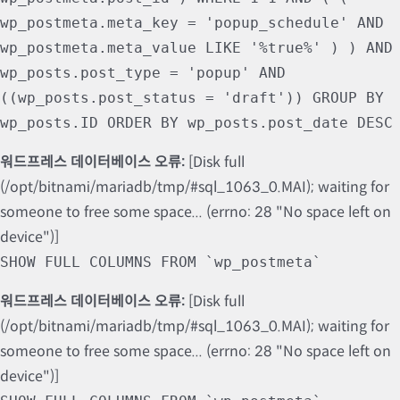
wp_postmeta.meta_key = 'popup_schedule' AND
wp_postmeta.meta_value LIKE '%true%' ) ) AND
wp_posts.post_type = 'popup' AND
((wp_posts.post_status = 'draft')) GROUP BY
wp_posts.ID ORDER BY wp_posts.post_date DESC
워드프레스 데이터베이스 오류:
[Disk full
(/opt/bitnami/mariadb/tmp/#sql_1063_0.MAI); waiting for
someone to free some space... (errno: 28 "No space left on
device")]
SHOW FULL COLUMNS FROM `wp_postmeta`
워드프레스 데이터베이스 오류:
[Disk full
(/opt/bitnami/mariadb/tmp/#sql_1063_0.MAI); waiting for
someone to free some space... (errno: 28 "No space left on
device")]