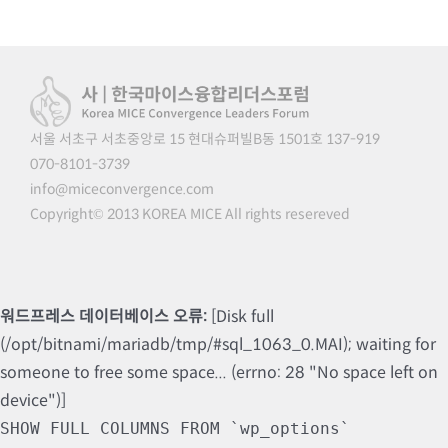
서울 서초구 서초중앙로 15 현대슈퍼빌B동 1501호 137-919
070-8101-3739
info@miceconvergence.com
Copyright© 2013 KOREA MICE All rights resereved
워드프레스 데이터베이스 오류:
[Disk full
(/opt/bitnami/mariadb/tmp/#sql_1063_0.MAI); waiting for
someone to free some space... (errno: 28 "No space left on
device")]
SHOW FULL COLUMNS FROM `wp_options`