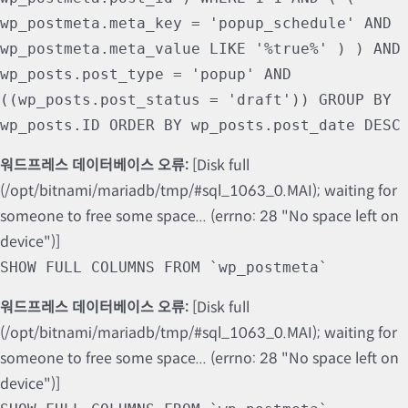
wp_postmeta.meta_key = 'popup_schedule' AND
wp_postmeta.meta_value LIKE '%true%' ) ) AND
wp_posts.post_type = 'popup' AND
((wp_posts.post_status = 'draft')) GROUP BY
wp_posts.ID ORDER BY wp_posts.post_date DESC
워드프레스 데이터베이스 오류:
[Disk full
(/opt/bitnami/mariadb/tmp/#sql_1063_0.MAI); waiting for
someone to free some space... (errno: 28 "No space left on
device")]
SHOW FULL COLUMNS FROM `wp_postmeta`
워드프레스 데이터베이스 오류:
[Disk full
(/opt/bitnami/mariadb/tmp/#sql_1063_0.MAI); waiting for
someone to free some space... (errno: 28 "No space left on
device")]