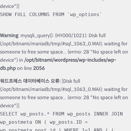
device")]
SHOW FULL COLUMNS FROM `wp_options`
Warning
: mysqli_query(): (HY000/1021): Disk full
(/opt/bitnami/mariadb/tmp/#sql_1063_0.MAI); waiting for
someone to free some space... (errno: 28 "No space left on
device") in
/opt/bitnami/wordpress/wp-includes/wp-
db.php
on line
2056
워드프레스 데이터베이스 오류:
[Disk full
(/opt/bitnami/mariadb/tmp/#sql_1063_0.MAI); waiting for
someone to free some space... (errno: 28 "No space left on
device")]
SELECT wp_posts.* FROM wp_posts INNER JOIN
wp_postmeta ON ( wp_posts.ID =
wp_postmeta.post_id ) WHERE 1=1 AND ( (