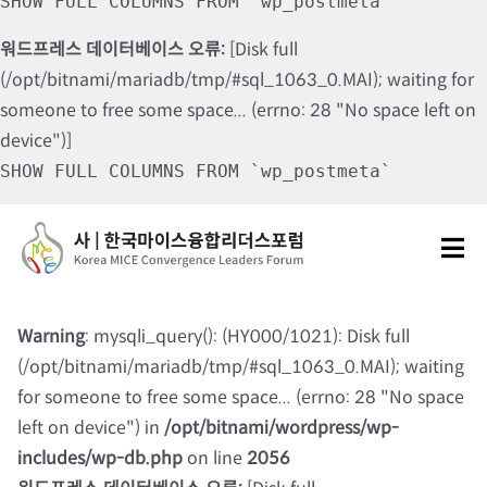
SHOW FULL COLUMNS FROM `wp_postmeta`
워드프레스 데이터베이스 오류:
[Disk full
(/opt/bitnami/mariadb/tmp/#sql_1063_0.MAI); waiting for
someone to free some space... (errno: 28 "No space left on
device")]
SHOW FULL COLUMNS FROM `wp_postmeta`
Skip
to
Tog
content
Nav
포럼소개
Warning
: mysqli_query(): (HY000/1021): Disk full
(/opt/bitnami/mariadb/tmp/#sql_1063_0.MAI); waiting
포럼소식
for someone to free some space... (errno: 28 "No space
left on device") in
/opt/bitnami/wordpress/wp-
칼럼 및 기고
includes/wp-db.php
on line
2056