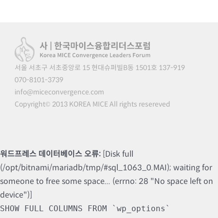
서울 서초구 서초중앙로 15 현대슈퍼빌B동 1501호 137-919
070-8101-3739
info@miceconvergence.com
Copyright© 2013 KOREA MICE All rights resereved
워드프레스 데이터베이스 오류:
[Disk full
(/opt/bitnami/mariadb/tmp/#sql_1063_0.MAI); waiting for
someone to free some space... (errno: 28 "No space left on
device")]
SHOW FULL COLUMNS FROM `wp_options`