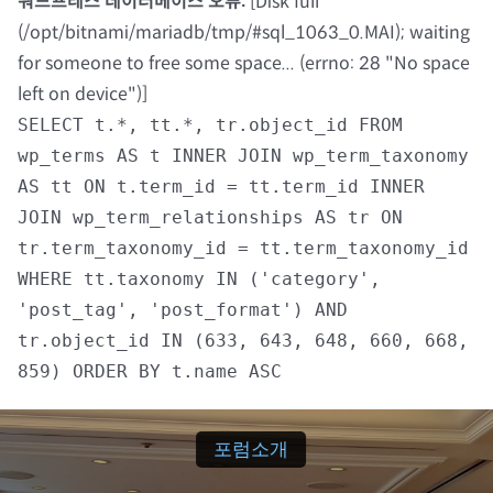
워드프레스 데이터베이스 오류:
[Disk full
(/opt/bitnami/mariadb/tmp/#sql_1063_0.MAI); waiting
자료실
for someone to free some space... (errno: 28 "No space
left on device")]
회원광장
SELECT t.*, tt.*, tr.object_id FROM
wp_terms AS t INNER JOIN wp_term_taxonomy
마이페이지
AS tt ON t.term_id = tt.term_id INNER
JOIN wp_term_relationships AS tr ON
로그인
tr.term_taxonomy_id = tt.term_taxonomy_id
WHERE tt.taxonomy IN ('category',
회원 가입
'post_tag', 'post_format') AND
tr.object_id IN (633, 643, 648, 660, 668,
859) ORDER BY t.name ASC
포럼소개