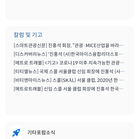
칼럼 및 기고
[스마트관광신문] 진홍석 회장, “관광·MICE산업을 바라보는 가치의 전환을 위해 노력이 필요한 시기” | 2021.04.29
[디스커버리뉴스] '진홍석 (사)한국마이스융합리더스포럼 회장',"코로나를 또다른 기회로" | 2020.07.06
[메트로 트래블] <기고> 코로나19 이후 지속가능한 관광마이스산업과 'MICE 5.0' | 2020.06.28
[티티엘뉴스] 국제 스콜 서울클럽 신임 회장에 진홍석 (사)한국마이스융합리더스포럼 회장 | 2019.12.13
[비티앤마이스뉴스] 스콜(SKÅL) 서울 클럽, 2020년 한 해 동안 이끌 새 임원진 구성하다 | 2019.12.13
[메트로트래블] 신임 스콜 서울 클럽 회장에 진홍석 한국마이스융합리더스포럼회장 선출 | 2019.12.22
기타포럼소식