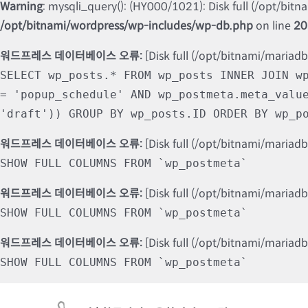
Warning
: mysqli_query(): (HY000/1021): Disk full (/opt/bit
/opt/bitnami/wordpress/wp-includes/wp-db.php
on line
20
워드프레스 데이터베이스 오류:
[Disk full (/opt/bitnami/mariad
SELECT wp_posts.* FROM wp_posts INNER JOIN w
= 'popup_schedule' AND wp_postmeta.meta_valu
'draft')) GROUP BY wp_posts.ID ORDER BY wp_p
워드프레스 데이터베이스 오류:
[Disk full (/opt/bitnami/mariad
SHOW FULL COLUMNS FROM `wp_postmeta`
워드프레스 데이터베이스 오류:
[Disk full (/opt/bitnami/mariad
SHOW FULL COLUMNS FROM `wp_postmeta`
워드프레스 데이터베이스 오류:
[Disk full (/opt/bitnami/mariad
SHOW FULL COLUMNS FROM `wp_postmeta`
Skip