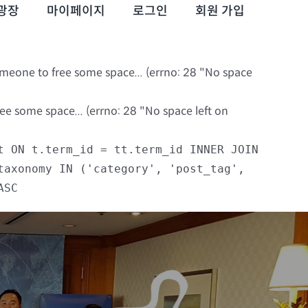
광장
마이페이지
로그인
회원 가입
omeone to free some space... (errno: 28 "No space
e some space... (errno: 28 "No space left on
t ON t.term_id = tt.term_id INNER JOIN
taxonomy IN ('category', 'post_tag',
ASC