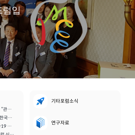
포럼입
기타포럼소식
[스마트관광신문] 진홍석 회장, “관광·MICE산업을 바라보는 가치의 전환을 위해 노력이 필요한 시기” | 2021.04.29
[디스커버리뉴스] '진홍석 (사)한국마이스융합리더스포럼 회장',"코로나를 또다른 기회로" | 2020.07.06
연구자료
[메트로 트래블] <기고> 코로나19 이후 지속가능한 관광마이스산업과 'MICE 5.0' | 2020.06.28
[티티엘뉴스] 국제 스콜 서울클럽 신임 회장에 진홍석 (사)한국마이스융합리더스포럼 회장 | 2019.12.13