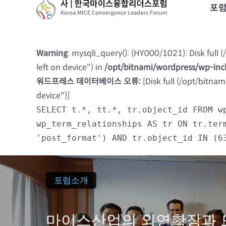
to
포
content
Warning
: mysqli_query(): (HY000/1021): Disk full
left on device") in
/opt/bitnami/wordpress/wp-in
워드프레스 데이터베이스 오류:
[Disk full (/opt/bitna
device")]
SELECT t.*, tt.*, tr.object_id FROM w
wp_term_relationships AS tr ON tr.ter
'post_format') AND tr.object_id IN (6
포럼소개
마이스산업의 외연확장과 