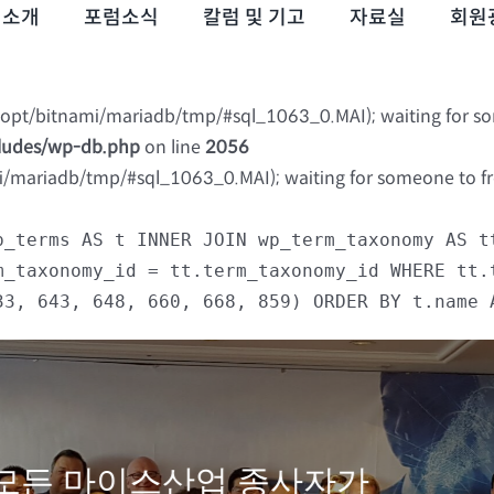
럼소개
포럼소식
칼럼 및 기고
자료실
회원
 (/opt/bitnami/mariadb/tmp/#sql_1063_0.MAI); waiting for s
cludes/wp-db.php
on line
2056
mi/mariadb/tmp/#sql_1063_0.MAI); waiting for someone to fre
p_terms AS t INNER JOIN wp_term_taxonomy AS t
m_taxonomy_id = tt.term_taxonomy_id WHERE tt.
33, 643, 648, 660, 668, 859) ORDER BY t.name 
모든 마이스산업 종사자가