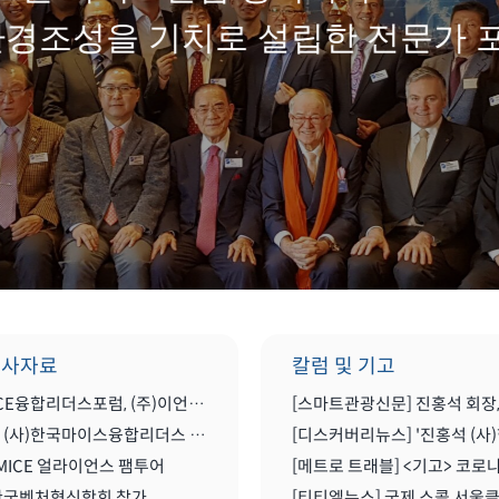
환경조성을 기치로 설립한 전문가 
행사자료
칼럼 및 기고
한국MICE융합리더스포럼, (주)이언컨설팅그룹과 MOU(업무협약) 체결식
2022년 (사)한국마이스융합리더스 포럼 송년 세미나 공유
MICE 얼라이언스 팸투어
 한국벤처혁신학회 참가